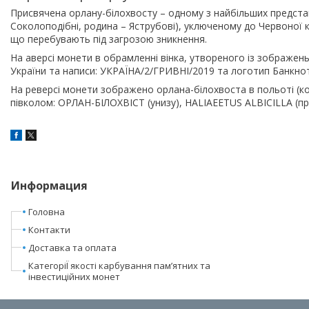
Присвячена орлану-білохвосту – одному з найбільших представн
Соколоподібні, родина – Яструбові), уключеному до Червоної 
що перебувають під загрозою зникнення.
На аверсі монети в обрамленні вінка, утвореного із зображе
України та написи: УКРАЇНА/2/ГРИВНІ/2019 та логотип Банкно
На реверсі монети зображено орлана-білохвоста в польоті (
півколом: ОРЛАН-БІЛОХВІСТ (унизу), HALIAEETUS ALBICILLA (пр
Информация
Головна
Контакти
Доставка та оплата
КатегоріЇ якості карбування пам’ятних та
інвестиційних монет