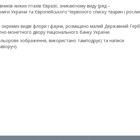
иків хижих птахів Євразії, зникаючому виду (ряд –
книги України та Європейського Червоного списку тварин і росли
нь окремих видів флори і фауни, розміщено малий Державний Герб
тно-монетного двору Національного банку України.
кольорове зображення, використано тамподрук) та написи
аворуч).