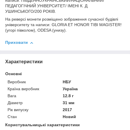
написи: ПІВДЕННОУКРАЇНСЬКИЙ/НАЦІОНАЛЬНИЙ/
ПЕДАГОГІЧНИЙ УНІВЕРСИТЕТ/ ІМЕНІ К. Д.
УШИНСЬКОГО/200 РОКІВ.
На реверсі монети розміщено зображення сучасної будівлі
університету та написи: GLORIA ET HONOR TIBI MAGISTER!
(угорі півколом), ODESA (унизу).
Приховати
Характеристики
Основні
Виробник
НБУ
Країна виробник
Україна
Вага
12.8 г
Діаметр
31 мм
Рік випуску
2017
Стан
Новий
Користувальницькі характеристики