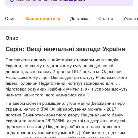
Опис
Характеристики
Доставка
Оплата
Умови 
Опис
Серія: Вищі навчальні заклади України
Присвячена одному з найстаріших навчальних закладів
України, першому педагогічному вузу на півдні нашої
держави, заснованому 2 травня 1817 року в м. Одесі при
Рішельєвському ліцеї. Відповідно до статуту Рішельєвського
ліцею Головний Педагогічний інститут засновано для `…
підготовки розумних і здібних учителів, які з успіхом зможуть
навчати інших того, чого навчалися самі`.
На аверсі монети розміщено: угорі малий Державний Герб
України, напис УКРАЇНА; рік карбування монети - 2017,
логотип Банкнотно-монетного двору Національного банку
України та номінал 2/ГРИВНІ; у центрі на дзеркальному тлі -
фрагмент логотипу Південноукраїнського національного
педагогічного університету імені К. Д. Ушинського, під яким