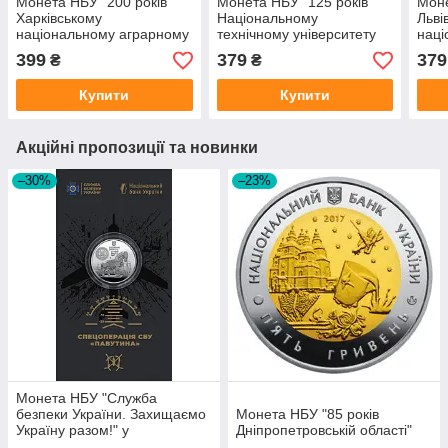
Монета НБУ "200 років
Монета НБУ "125 років
Моне
Харківському
Національному
Льві
національному аграрному
технічному університету
наці
університету імені В. В.
`Харківський політехнічний
унів
399
379
379
₴
₴
Докучаєва"
інститут`"
Фра
Купити
Купити
Акційні пропозиції та новинки
–30%
–23%
Монета НБУ "Служба
безпеки України. Захищаємо
Монета НБУ "85 років
Україну разом!" у
Дніпропетровській області"
сувенірному пакованні