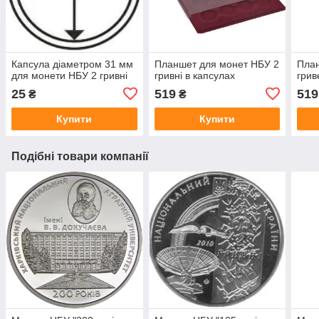
Капсула діаметром 31 мм
Планшет для монет НБУ 2
План
для монети НБУ 2 гривні
гривні в капсулах
грив
25
519
519
₴
₴
Купити
Купити
Подібні товари компанії