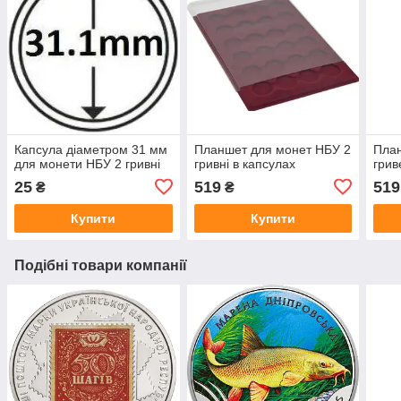
Капсула діаметром 31 мм
Планшет для монет НБУ 2
План
для монети НБУ 2 гривні
гривні в капсулах
грив
25
519
519
₴
₴
Купити
Купити
Подібні товари компанії