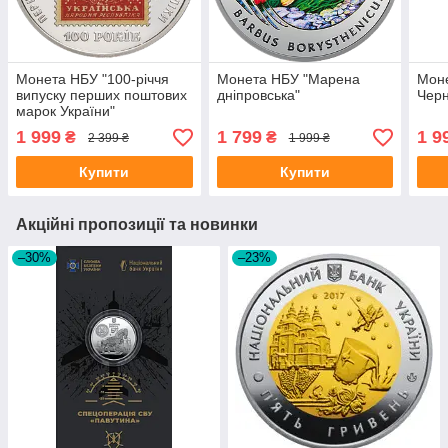
Монета НБУ "100-річчя
Монета НБУ "Марена
Моне
випуску перших поштових
дніпровська"
Черн
марок України"
1 999
1 799
1 9
₴
₴
2 399 ₴
1 999 ₴
Купити
Купити
Акційні пропозиції та новинки
–30%
–23%