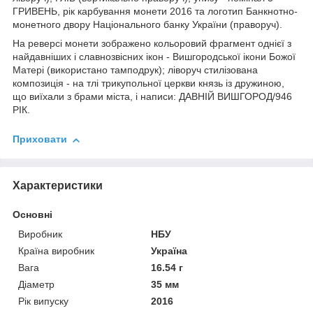
ГРИВЕНЬ, рік карбування монети 2016 та логотип Банкнотно-
монетного двору Національного банку України (праворуч).
На реверсі монети зображено кольоровий фрагмент однієї з
найдавніших і славнозвісних ікон - Вишгородської ікони Божої
Матері (використано тамподрук); ліворуч стилізована
композиція - на тлі трикупольної церкви князь із дружиною,
що виїхали з брами міста, і написи: ДАВНІЙ ВИШГОРОД/946
РІК.
Приховати
Характеристики
Основні
Виробник
НБУ
Країна виробник
Україна
Вага
16.54 г
Діаметр
35 мм
Рік випуску
2016