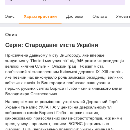
Опис
Характеристики
Доставка
Оплата
Умови 
Опис
Серія: Стародавні міста України
Присвячена давньому місту Вишгороду, яке вперше
згадується у `Повісті минулих літ` під 946 роком як резиденція
великої княгині Ольги - `Ольжин град`. Розквіт міста
пов`язаний зі становленням Київської держави ІХ -ХІІІ століть,
яке певний час виконувало роль заміської резиденції великих
київських князів. Із Вишгородом пов`язане вшанування
перших руських святих Бориса і Гліба - синів київського князя
Володимира Святославича.
На аверсі монети розміщено: угорі малий Державний Герб
України та напис УКРАЇНА; у центрі на дзеркальному тлі
зображено князів Бориса і Гліба - перших святих,
канонізованих православних князів-страстотерпців, між ними
хрест, унизу - орнамент; написи: БОРИС (вертикально
ліворуч), ГЛІБ (вертикально праворуч); унизу - номінал 5