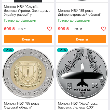
Монета НБУ "Служба
безпеки України. Захищаємо
Монета НБУ "85 років
Україну разом!" у
Дніпропетровській області"
сувенірному пакованні
Готово до відправки
Готово до відправки
699
999
₴
₴
999 ₴
1 299 ₴
Купити
Купити
–23%
–21%
Монета НБУ "85 років
Монета НБУ "Українська
Одеській області"
бавовна. Лелека -100"