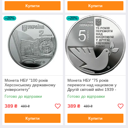
Купити
Купити
–20%
–20%
Монета НБУ "100 років
Монета НБУ "75 років
Херсонському державному
перемоги над нацизмом у
університету"
Другій світовій війні 1939 -
1945 років"
Готово до відправки
Готово до відправки
389
389
₴
₴
489 ₴
489 ₴
Купити
Купити