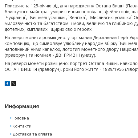
Присвячена 125-річчю від дня народження Остапа Вишні (Павл
блискучого майстра гумористичних оповідань, фейлетонів, шар
`Чухраїнці`, `Вишневі усмішки`, `Зенітка`, `Мисливські усмішк
милозвучністю та багатством її мови, величчю та глибиною душ
дотепних, кмітливих і щирих своїх героях.
На аверсі монети розміщено: угорі малий Державний Герб Ук
композицію, що символізує улюблену народом збірку `Вишневі
наповнений ними капелюх, логотип Монетного двору Національн
(праворуч) та номінал - ДВІ ГРИВНІ (унизу).
На реверсі монети розміщено: портрет Остапа Вишні, навколо 
ОСТАП ВИШНЯ (праворуч), роки його життя - 1889/1956 (лівору
Информация
Головна
Контакти
Доставка та оплата