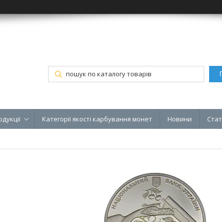
одукції
Категорії якості карбування монет
Новини
Стат