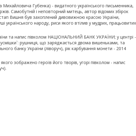
а Михайловича Губенка) - видатного українського письменника,
жів. Самобутній і неповторний митець, автор відомих збірок
и` Остап Вишня був захоплений дивовижною красою України,
і українського народу, риси якого втілив у мудрих, працьовитих
раїни та напис півколом НАЦІОНАЛЬНИЙ БАНК УКРАЇНИ; у центрі -
 усмішки`: рушниця, що заряджається двома вишеньками, та
ого банку України (ліворуч), рік карбування монети - 2014
якого зображено героїв його творів, угорі півколом - напис
ч).