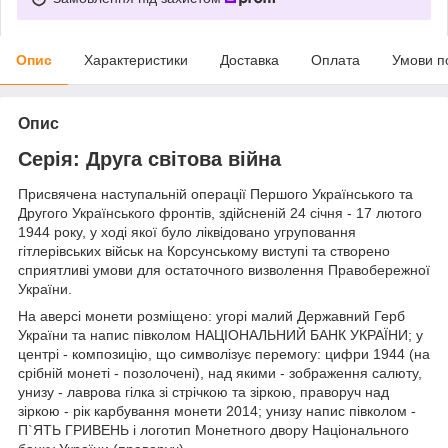
Опис
Характеристики
Доставка
Оплата
Умови п
Опис
Серія: Друга світова війна
Присвячена наступальній операції Першого Українського та
Другого Українського фронтів, здійсненій 24 січня - 17 лютого
1944 року, у ході якої було ліквідовано угруповання
гітлерівських військ на Корсунському виступі та створено
сприятливі умови для остаточного визволення Правобережної
України.
На аверсі монети розміщено: угорі малий Державний Герб
України та напис півколом НАЦІОНАЛЬНИЙ БАНК УКРАЇНИ; у
центрі - композицію, що символізує перемогу: цифри 1944 (на
срібній монеті - позолочені), над якими - зображення салюту,
унизу - лаврова гілка зі стрічкою та зіркою, праворуч над
зіркою - рік карбування монети 2014; унизу напис півколом -
П`ЯТЬ ГРИВЕНЬ і логотип Монетного двору Національного