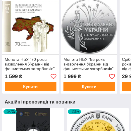
Монета НБУ "70 років
Монета НБУ "55 років
Сріб
визволення України від
визволення України від
рокі
фашистських загарбників"
фашистських загарбників"
від 
в буклеті
зага
1 599
1 999
29 
₴
₴
Купити
Купити
Акційні пропозиції та новинки
–30%
–23%