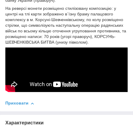
банку України (праворуч).
На реверсі монети розміщено стилізовану композицію: у
центрі на тлі карти зображено в`їзну браму палацового
комплексу в м. Корсуні-Шевченківському, по колу розміщено
стрілки, що символізують наступальну операцію радянських
військ по всьому кільцю оточення угруповання противника, та
розміщено написи: 70 років (угорі праворуч), КОРСУНЬ-
ШЕВЧЕНКІВСЬКА БИТВА (унизу півколом).
Приховати
Характеристики