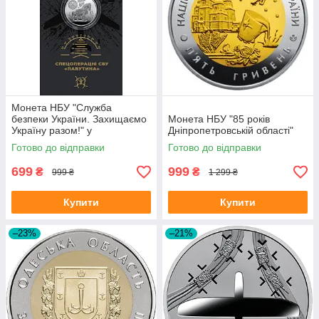
Монета НБУ "Служба
безпеки України. Захищаємо
Монета НБУ "85 років
Україну разом!" у
Дніпропетровській області"
сувенірному пакованні
Готово до відправки
Готово до відправки
699
999
₴
₴
999 ₴
1 299 ₴
Купити
Купити
–23%
–21%