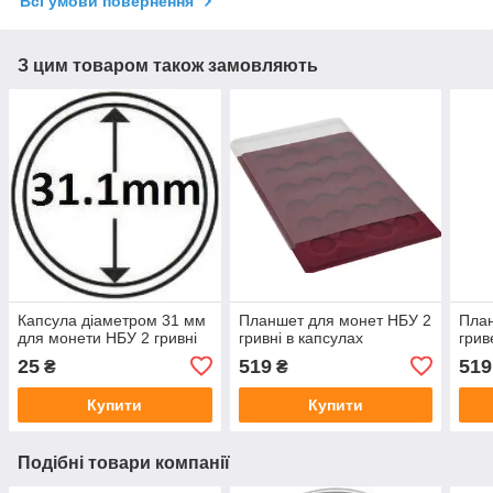
Всі умови повернення
З цим товаром також замовляють
Капсула діаметром 31 мм
Планшет для монет НБУ 2
План
для монети НБУ 2 гривні
гривні в капсулах
грив
25
519
519
₴
₴
Купити
Купити
Подібні товари компанії