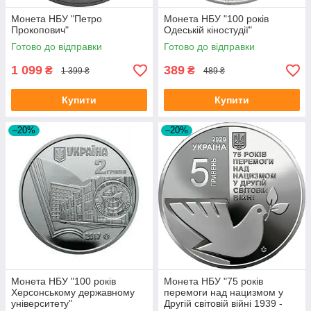
Монета НБУ "Петро
Монета НБУ "100 років
Прокопович"
Одеській кіностудії"
Готово до відправки
Готово до відправки
1 099
389
₴
₴
1 399 ₴
489 ₴
Купити
Купити
–20%
–20%
Монета НБУ "100 років
Монета НБУ "75 років
Херсонському державному
перемоги над нацизмом у
університету"
Другій світовій війні 1939 -