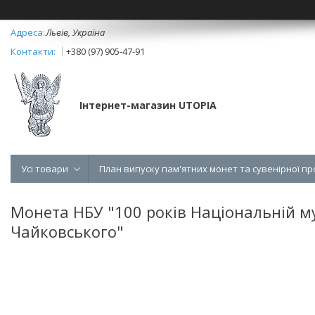
Львів, Україна
+380 (97) 905-47-91
Інтернет-магазин UTOPIA
Усі товари
План випуску пам'ятних монет та сувенірної пр
Монета НБУ "100 років Національній муз
Чайковського"