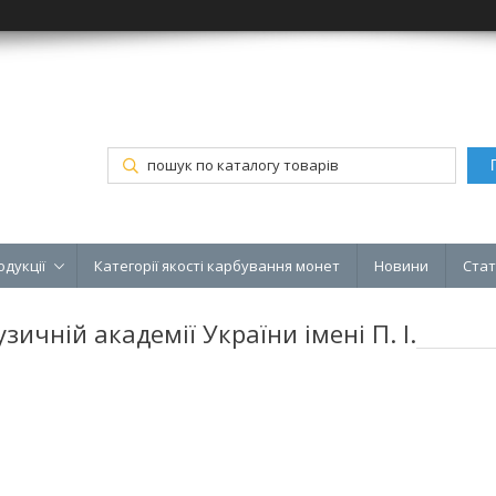
одукції
Категорії якості карбування монет
Новини
Стат
ичній академії України імені П. І.