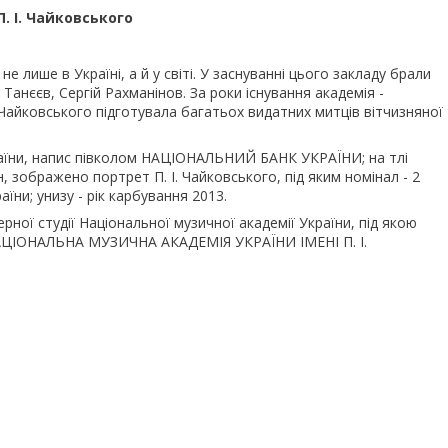
П. І. Чайковського
 лише в Україні, а й у світі. У заснуванні цього закладу брали
Танєєв, Сергій Рахманінов. За роки існування академія -
. Чайковського підготувала багатьох видатних митців вітчизняної
раїни, напис півколом НАЦІОНАЛЬНИЙ БАНК УКРАЇНИ; на тлі
н, зображено портрет П. І. Чайковського, під яким номінал - 2
ни; унизу - рік карбування 2013.
ної студії Національної музичної академії України, під якою
 НАЦІОНАЛЬНА МУЗИЧНА АКАДЕМІЯ УКРАЇНИ ІМЕНІ П. І.