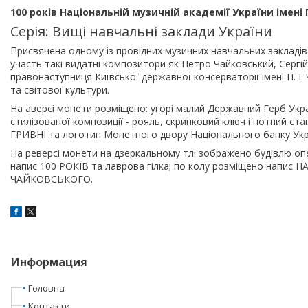
100 років Національній музичній академії України імені 
Серія: Вищі навчальні заклади України
Присвячена одному із провідних музичних навчальних закладів не
участь такі видатні композитори як Петро Чайковський, Сергій 
правонаступниця Київської державної консерваторії імені П. І
та світової культури.
На аверсі монети розміщено: угорі малий Державний Герб Ук
стилізованої композиції - рояль, скрипковий ключ і нотний ста
ГРИВНІ та логотип Монетного двору Національного банку Украї
На реверсі монети на дзеркальному тлі зображено будівлю опер
напис 100 РОКІВ та лаврова гілка; по колу розміщено напис
ЧАЙКОВСЬКОГО.
Информация
Головна
Контакти