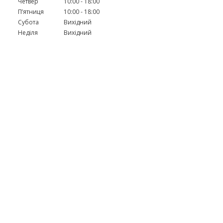
Четвер
10:00
18:00
Пʼятниця
10:00
18:00
Субота
Вихідний
Неділя
Вихідний