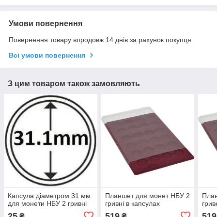
Умови повернення
Повернення товару впродовж 14 днів за рахунок покупця
Всі умови повернення
З цим товаром також замовляють
Капсула діаметром 31 мм
Планшет для монет НБУ 2
План
для монети НБУ 2 гривні
гривні в капсулах
грив
25
519
519
₴
₴