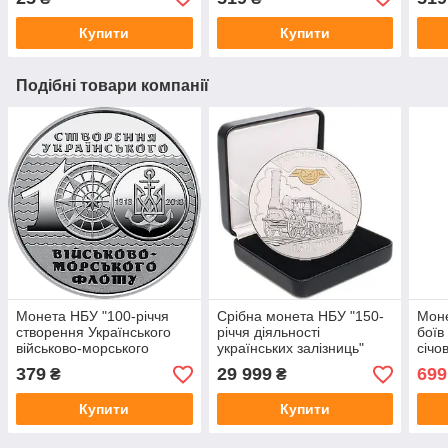
Купити
Купити
Подібні товари компанії
Монета НБУ "100-річчя
Срібна монета НБУ "150-
Моне
створення Українського
річчя діяльності
боїв
військово-морського
українських залізниць"
січо
флоту"
Лисо
379
29 999
699
₴
₴
Купити
Купити