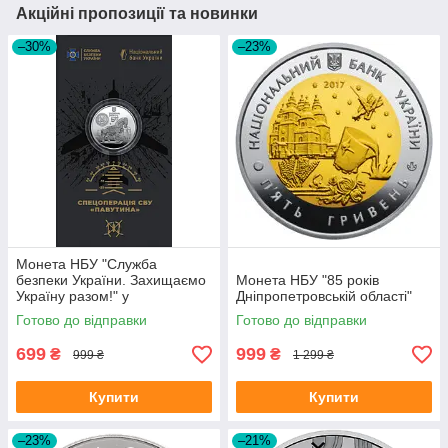
Акційні пропозиції та новинки
–30%
–23%
Монета НБУ "Служба
безпеки України. Захищаємо
Монета НБУ "85 років
Україну разом!" у
Дніпропетровській області"
сувенірному пакованні
Готово до відправки
Готово до відправки
699
999
₴
₴
999 ₴
1 299 ₴
Купити
Купити
–23%
–21%