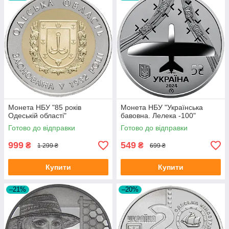
Монета НБУ "85 років
Монета НБУ "Українська
Одеській області"
бавовна. Лелека -100"
Готово до відправки
Готово до відправки
999
549
₴
₴
1 299 ₴
699 ₴
Купити
Купити
–21%
–20%