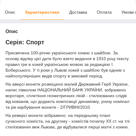
Опис
Характеристики
Доставка
Оплата
Умови 
Опис
Серія: Спорт
Присвячена 100-річчю українського хокею з шайбою. За
основу відліку цієї дати було взято видання в 1910 році тексту
правил гри в хокей українською мовою за редакцією І.
Боберського. У ті роки у Львові хокей з шайбою був одним з
найпопулярніших видів спорту в зимовий період.
На аверсі монети розміщено малий Державний Герб України,
напис півколом НАЦІОНАЛЬНИЙ БАНК УКРАЇНИ, зображено
воротаря, сплетіння геометричних ліній - стилізованих слідів
від ковзанів, що додають композиції динамізму, унизу номінал
та рік карбування монети - 2/ГРИВНІ/2010.
На реверсі монети зображено: на передньому плані
сучасного хокеїста, на другому - хокеїстів початку ХХ ст. на тлі
стилізованих веж Львова, де відбувалися перші матчі з хокею.