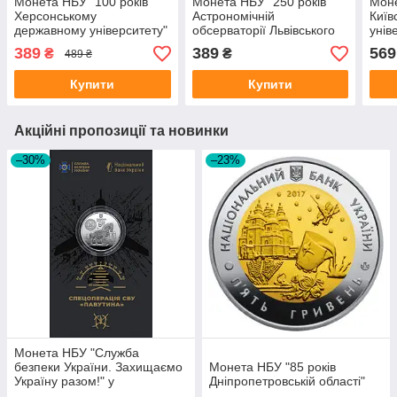
Монета НБУ "100 років
Монета НБУ "250 років
Моне
Херсонському
Астрономічній
Київ
державному університету"
обсерваторії Львівського
унів
університету"
389
389
569
₴
₴
489 ₴
Купити
Купити
Акційні пропозиції та новинки
–30%
–23%
Монета НБУ "Служба
безпеки України. Захищаємо
Монета НБУ "85 років
Україну разом!" у
Дніпропетровській області"
сувенірному пакованні