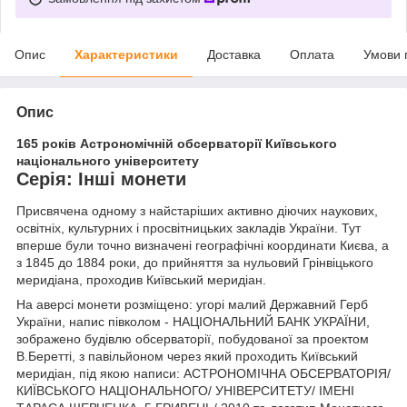
Опис
Характеристики
Доставка
Оплата
Умови 
Опис
165 років Астрономічній обсерваторії Київського
національного університету
Серія: Інші монети
Присвячена одному з найстаріших активно діючих наукових,
освітніх, культурних і просвітницьких закладів України. Тут
вперше були точно визначені географічні координати Києва, а
з 1845 до 1884 роки, до прийняття за нульовий Грінвіцького
меридіана, проходив Київський меридіан.
На аверсі монети розміщено: угорі малий Державний Герб
України, напис півколом - НАЦІОНАЛЬНИЙ БАНК УКРАЇНИ,
зображено будівлю обсерваторії, побудованої за проектом
В.Беретті, з павільйоном через який проходить Київський
меридіан, під якою написи: АСТРОНОМІЧНА ОБСЕРВАТОРІЯ/
КИЇВСЬКОГО НАЦІОНАЛЬНОГО/ УНІВЕРСИТЕТУ/ ІМЕНІ