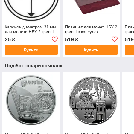
Капсула діаметром 31 мм
Планшет для монет НБУ 2
План
для монети НБУ 2 гривні
гривні в капсулах
грив
25
519
519
₴
₴
Купити
Купити
Подібні товари компанії