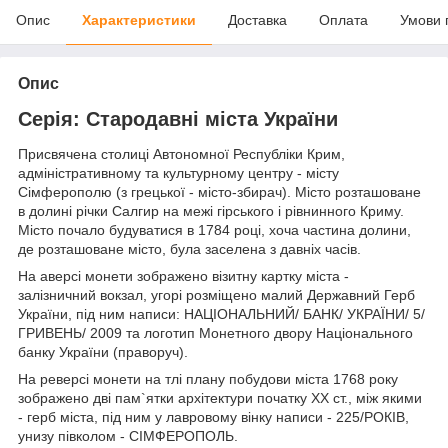
Опис
Характеристики
Доставка
Оплата
Умови 
Опис
Серія: Стародавні міста України
Присвячена столиці Автономної Республіки Крим,
адміністративному та культурному центру - місту
Сімферополю (з грецької - місто-збирач). Місто розташоване
в долині річки Салгир на межі гірського і рівнинного Криму.
Місто почало будуватися в 1784 році, хоча частина долини,
де розташоване місто, була заселена з давніх часів.
На аверсі монети зображено візитну картку міста -
залізничний вокзал, угорі розміщено малий Державний Герб
України, під ним написи: НАЦІОНАЛЬНИЙ/ БАНК/ УКРАЇНИ/ 5/
ГРИВЕНЬ/ 2009 та логотип Монетного двору Національного
банку України (праворуч).
На реверсі монети на тлі плану побудови міста 1768 року
зображено дві пам`ятки архітектури початку ХХ ст., між якими
- герб міста, під ним у лавровому вінку написи - 225/РОКІВ,
унизу півколом - СІМФЕРОПОЛЬ.