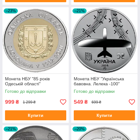
–23%
–21%
Монета НБУ "85 років
Монета НБУ "Українська
Одеській області"
бавовна. Лелека -100"
Готово до відправки
Готово до відправки
999
549
₴
₴
1 299 ₴
699 ₴
Купити
Купити
–21%
–20%