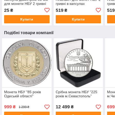
для монети НБУ 2 гривні
гривні в капсулах
грив
25
519
519
₴
₴
Купити
Купити
Подібні товари компанії
Монета НБУ "85 років
Срібна монета НБУ "225
Моне
Одеській області"
років м.Севастополь"
м.Че
999
12 499
699
₴
₴
1 299 ₴