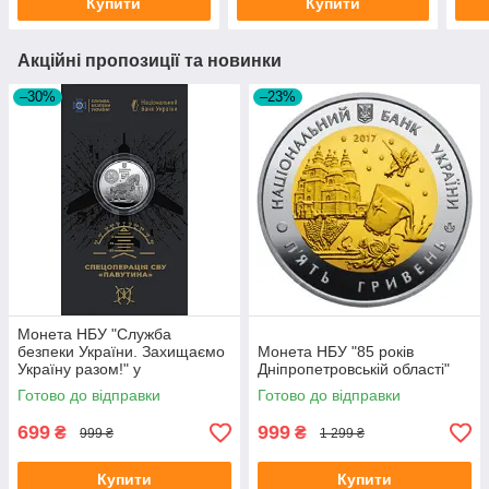
Купити
Купити
Акційні пропозиції та новинки
–30%
–23%
Монета НБУ "Служба
безпеки України. Захищаємо
Монета НБУ "85 років
Україну разом!" у
Дніпропетровській області"
сувенірному пакованні
Готово до відправки
Готово до відправки
699
999
₴
₴
999 ₴
1 299 ₴
Купити
Купити