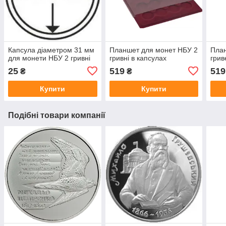
Капсула діаметром 31 мм
Планшет для монет НБУ 2
План
для монети НБУ 2 гривні
гривні в капсулах
грив
25
519
519
₴
₴
Купити
Купити
Подібні товари компанії