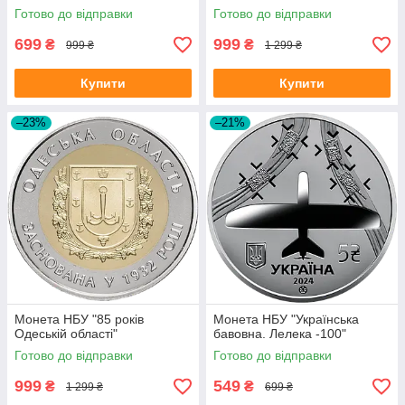
сувенірному пакованні
Готово до відправки
Готово до відправки
699
999
₴
₴
999 ₴
1 299 ₴
Купити
Купити
–23%
–21%
Монета НБУ "85 років
Монета НБУ "Українська
Одеській області"
бавовна. Лелека -100"
Готово до відправки
Готово до відправки
999
549
₴
₴
1 299 ₴
699 ₴