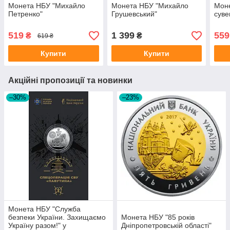
Монета НБУ "Михайло
Монета НБУ "Михайло
Моне
Петренко"
Грушевський"
суве
519
1 399
559
₴
₴
619 ₴
Купити
Купити
Акційні пропозиції та новинки
–30%
–23%
Монета НБУ "Служба
безпеки України. Захищаємо
Монета НБУ "85 років
Україну разом!" у
Дніпропетровській області"