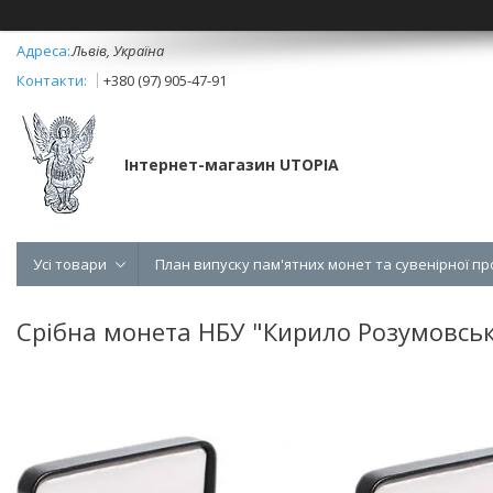
Львів, Україна
+380 (97) 905-47-91
Інтернет-магазин UTOPIA
Усі товари
План випуску пам'ятних монет та сувенірної пр
Срібна монета НБУ "Кирило Розумовсь