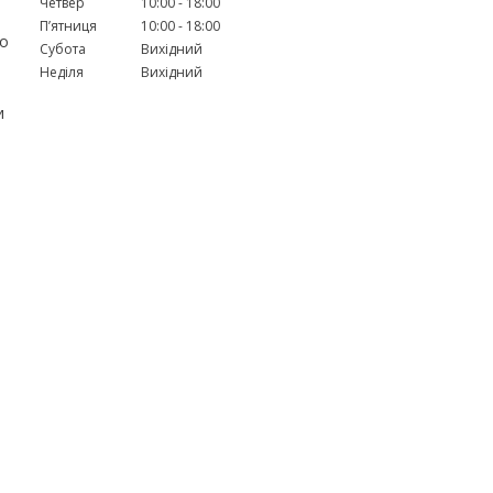
Четвер
10:00
18:00
Пʼятниця
10:00
18:00
но
Субота
Вихідний
Неділя
Вихідний
и