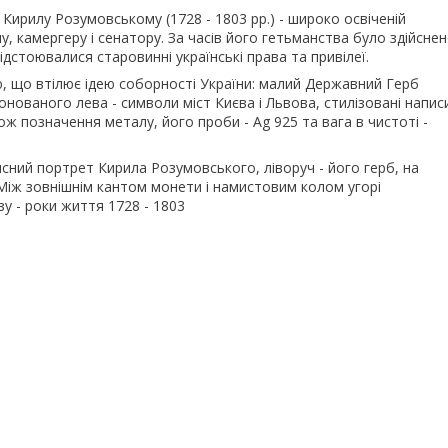
ирилу Розумовському (1728 - 1803 рр.) - широко освіченій
, камергеру і сенатору. За часів його гетьманства було здійсне
дстоювалися старовинні українські права та привілеї.
ію, що втілює ідею соборності України: малий Державний Герб
онованого лева - символи міст Києва і Львова, стилізовані напис
ж позначення металу, його проби - Ag 925 та вага в чистоті -
сний портрет Кирила Розумовського, ліворуч - його герб, на
 Між зовнішнім кантом монети і намистовим колом угорі
- роки життя 1728 - 1803