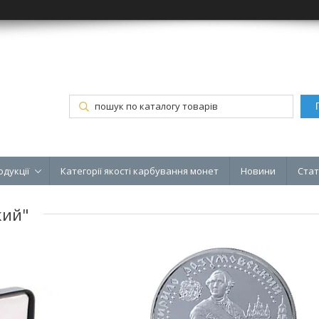
одукції
Категорії якості карбування монет
Новини
Стат
кий"