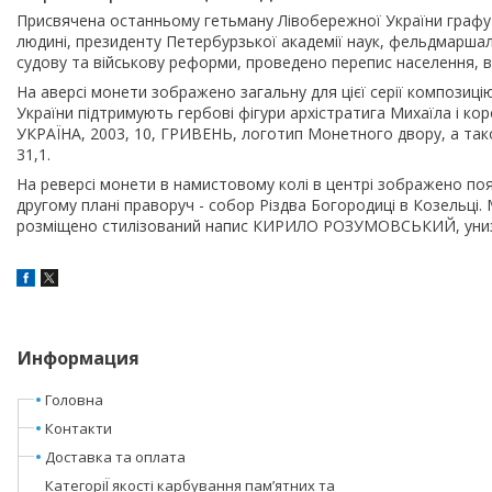
Присвячена останньому гетьману Лівобережної України графу К
людині, президенту Петербурзької академії наук, фельдмаршалу
судову та військову реформи, проведено перепис населення, ві
На аверсі монети зображено загальну для цієї серії композиц
України підтримують гербові фігури архістратига Михаїла і кор
УКРАЇНА, 2003, 10, ГРИВЕНЬ, логотип Монетного двору, а тако
31,1.
На реверсі монети в намистовому колі в центрі зображено поя
другому плані праворуч - собор Різдва Богородиці в Козельці.
розміщено стилізований напис КИРИЛО РОЗУМОВСЬКИЙ, унизу 
Информация
Головна
Контакти
Доставка та оплата
КатегоріЇ якості карбування пам’ятних та