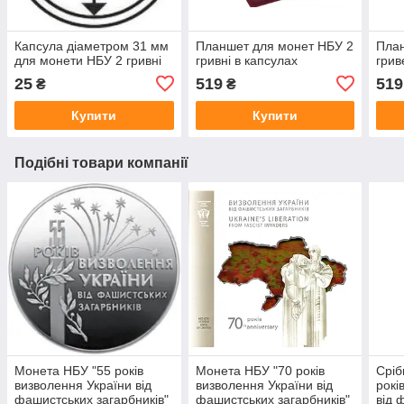
Капсула діаметром 31 мм
Планшет для монет НБУ 2
План
для монети НБУ 2 гривні
гривні в капсулах
грив
25
519
519
₴
₴
Купити
Купити
Подібні товари компанії
Монета НБУ "55 років
Монета НБУ "70 років
Сріб
визволення України від
визволення України від
рокі
фашистських загарбників"
фашистських загарбників"
від 