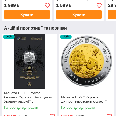
в буклеті
зага
1 999
1 599
29 
₴
₴
Купити
Купити
Акційні пропозиції та новинки
–30%
–23%
Монета НБУ "Служба
безпеки України. Захищаємо
Монета НБУ "85 років
Україну разом!" у
Дніпропетровській області"
сувенірному пакованні
Готово до відправки
Готово до відправки