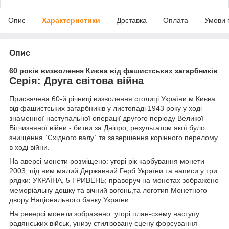
Опис
Характеристики
Доставка
Оплата
Умови 
Опис
60 років визволення Києва від фашистських загарбників
Серія: Друга світова війна
Присвячена 60-й річниці визволення столиці України м.Києва
від фашистських загарбників у листопаді 1943 року у ході
знаменної наступальної операції другого періоду Великої
Вітчизняної війни - битви за Дніпро, результатом якої було
знищення `Східного валу` та завершення корінного перелому
в ході війни.
На аверсі монети розміщено: угорі рік карбування монети
2003, під ним малий Державний Герб України та написи у три
рядки: УКРАЇНА, 5 ГРИВЕНЬ; праворуч на монетах зображено
меморіальну дошку та вічний вогонь,та логотип Монетного
двору Національного банку України.
На реверсі монети зображено: угорі план-схему наступу
радянських військ, унизу стилізовану сцену форсування