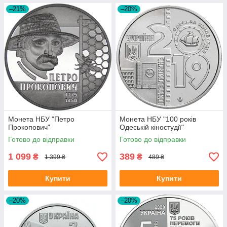
–21%
–20%
Монета НБУ "Петро
Монета НБУ "100 років
Прокопович"
Одеській кіностудії"
Готово до відправки
Готово до відправки
1 099
389
₴
₴
1 399 ₴
489 ₴
Купити
Купити
–20%
–20%