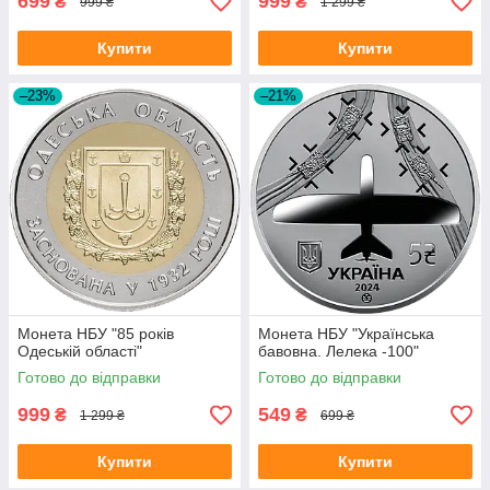
699
999
₴
₴
999 ₴
1 299 ₴
Купити
Купити
–23%
–21%
Монета НБУ "85 років
Монета НБУ "Українська
Одеській області"
бавовна. Лелека -100"
Готово до відправки
Готово до відправки
999
549
₴
₴
1 299 ₴
699 ₴
Купити
Купити