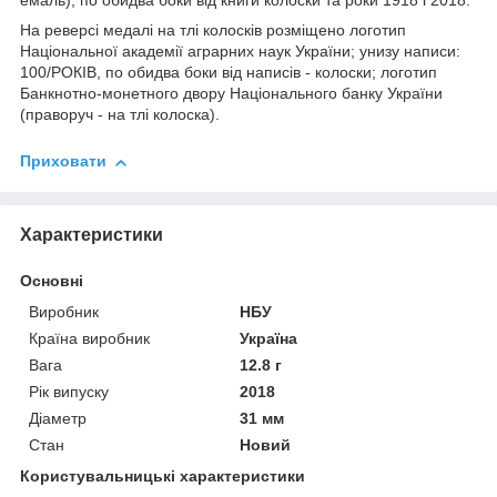
емаль), по обидва боки від книги колоски та роки 1918 і 2018.
На реверсі медалі на тлі колосків розміщено логотип
Національної академії аграрних наук України; унизу написи:
100/РОКІВ, по обидва боки від написів - колоски; логотип
Банкнотно-монетного двору Національного банку України
(праворуч - на тлі колоска).
Приховати
Характеристики
Основні
Виробник
НБУ
Країна виробник
Україна
Вага
12.8 г
Рік випуску
2018
Діаметр
31 мм
Стан
Новий
Користувальницькі характеристики