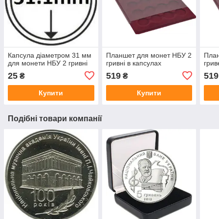
Капсула діаметром 31 мм
Планшет для монет НБУ 2
План
для монети НБУ 2 гривні
гривні в капсулах
грив
25
519
519
₴
₴
Купити
Купити
Подібні товари компанії