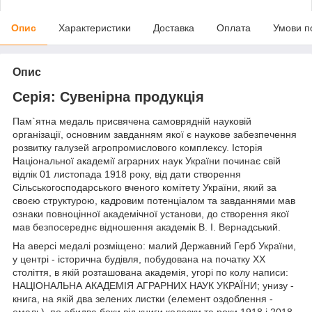
Опис
Характеристики
Доставка
Оплата
Умови п
Опис
Серія: Сувенірна продукція
Пам`ятна медаль присвячена самоврядній науковій
організації, основним завданням якої є наукове забезпечення
розвитку галузей агропромислового комплексу. Історія
Національної академії аграрних наук України починає свій
відлік 01 листопада 1918 року, від дати створення
Сільськогосподарського вченого комітету України, який за
своєю структурою, кадровим потенціалом та завданнями мав
ознаки повноцінної академічної установи, до створення якої
мав безпосереднє відношення академік В. І. Вернадський.
На аверсі медалі розміщено: малий Державний Герб України,
у центрі - історична будівля, побудована на початку ХХ
століття, в якій розташована академія, угорі по колу написи:
НАЦІОНАЛЬНА АКАДЕМІЯ АГРАРНИХ НАУК УКРАЇНИ; унизу -
книга, на якій два зелених листки (елемент оздоблення -