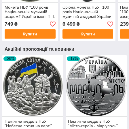
Монета НБУ "100 років
Срібна монета НБУ "100
Пам
Національній музичній
років Національній
`100
академії України імені П. І.
музичній академії України
засн
Чайковського"
імені П. І. Чайковського"
держ
749
6 499
239
₴
₴
Купити
Купити
Акційні пропозиції та новинки
–29%
–17%
Пам’ятна медаль НБУ
Пам`ятна медаль НБУ
"Небесна сотня на варті"
“Місто-героїв - Маріуполь”