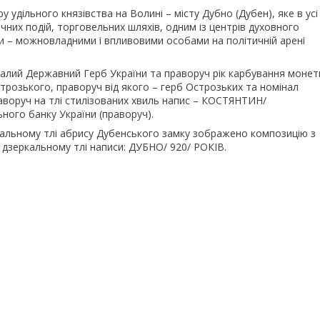
 удільного князівства на Волині – місту Дубно (Дубен), яке в усі
ичних подій, торговельних шляхів, одним із центрів духовного
и – можновладними і впливовими особами на політичній арені
 малий Державний Герб України та праворуч рік карбування монет
трозького, праворуч від якого – герб Острозьких та номінал
раворуч на тлі стилізованих хвиль напис – КОСТЯНТИН/
ого банку України (праворуч).
ркальному тлі абрису Дубенського замку зображено композицію з
 дзеркальному тлі написи: ДУБНО/ 920/ РОКІВ.