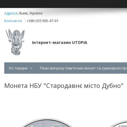
Львів, Україна
+380 (97) 905-47-91
Інтернет-магазин UTOPIA
Усі товари
План випуску пам'ятних монет та сувенірної пр
Монета НБУ "Стародавнє місто Дубно"