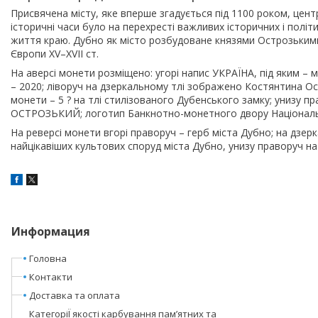
Присвячена місту, яке вперше згадується під 1100 роком, центру
історичні часи було на перехресті важливих історичних і політ
життя краю. Дубно як місто розбудоване князями Острозьким
Європи ХV–ХVІІ ст.
На аверсі монети розміщено: угорі напис УКРАЇНА, під яким –
– 2020; ліворуч на дзеркальному тлі зображено Костянтина Ос
монети – 5 ? на тлі стилізованого Дубенського замку; унизу п
ОСТРОЗЬКИЙ; логотип Банкнотно-монетного двору Національн
На реверсі монети вгорі праворуч – герб міста Дубно; на дзе
найцікавіших культових споруд міста Дубно, унизу праворуч на
Информация
Головна
Контакти
Доставка та оплата
КатегоріЇ якості карбування пам’ятних та