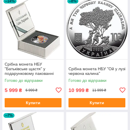
–14%
–8%
Срібна монета НБУ
"Батьківське щастя" у
Срібна монета НБУ "Ой у лузі
подарунковому пакованні
червона калина"
Готово до відправки
Готово до відправки
5 999
10 999
₴
₴
6 999 ₴
11 999 ₴
Купити
Купити
–7%