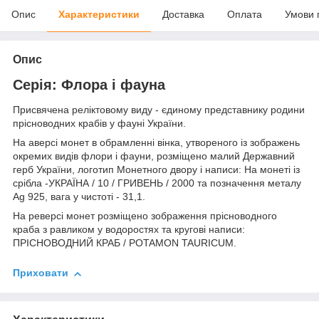
Опис
Характеристики
Доставка
Оплата
Умови 
Опис
Серія: Флора і фауна
Присвячена реліктовому виду - єдиному представнику родини
прісноводних крабів у фауні України.
На аверсі монет в обрамленні вінка, утвореного із зображень
окремих видів флори і фауни, розміщено малий Державний
герб України, логотип Монетного двору і написи: На монеті із
срібла -УКРАЇНА / 10 / ГРИВЕНЬ / 2000 та позначення металу
Ag 925, вага у чистоті - 31,1.
На реверсі монет розміщено зображення прісноводного
краба з равликом у водоростях та кругові написи:
ПРІСНОВОДНИЙ КРАБ / POTAMON TAURICUM.
Приховати