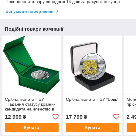
Повернення товару впродовж 14 днів за рахунок покупця
Всі умови повернення
Подібні товари компанії
Срібна монета НБУ
Срібна монета НБУ "Вовк"
Моне
"Надання статусу країни-
пріс
кандидата на членство в
ЄС"
12 999
17 799
2 4
₴
₴
Купити
Купити