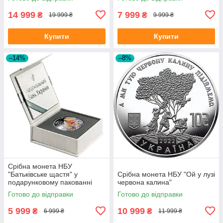
14 999
7 999
₴
₴
19 999 ₴
9 999 ₴
Купити
Купити
–14%
–8%
Срібна монета НБУ
"Батьківське щастя" у
Срібна монета НБУ "Ой у лузі
подарунковому пакованні
червона калина"
Готово до відправки
Готово до відправки
5 999
10 999
₴
₴
6 999 ₴
11 999 ₴