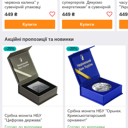
червона калина" у
супергероїв. Дякуємо
часу
сувенірній упаковці
енергетикам" в сувенірній
"Укр
упаковці приватного
суве
449
449
449
₴
₴
випуску
Купити
Купити
Акційні пропозиції та новинки
–25%
–20%
Срібна монета НБУ "Орьнек.
Срібна монета НБУ
Кримськотатарський
"Цифрова держава"
орнамент"
Готово до відправки
Готово до відправки