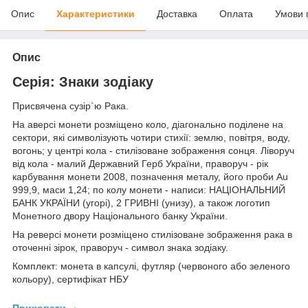
Опис
Характеристики
Доставка
Оплата
Умови 
Опис
Серія: Знаки зодіаку
Присвячена сузір`ю Рака.
На аверсі монети розміщено коло, діагонально поділене на
сектори, які символізують чотири стихії: землю, повітря, воду,
вогонь; у центрі кола - стилізоване зображення сонця. Ліворуч
від кола - малий Державний Герб України, праворуч - рік
карбування монети 2008, позначення металу, його проби Au
999,9, маси 1,24; по колу монети - написи: НАЦІОНАЛЬНИЙ
БАНК УКРАЇНИ (угорі), 2 ГРИВНІ (унизу), а також логотип
Монетного двору Національного банку України.
На реверсі монети розміщено стилізоване зображення рака в
оточенні зірок, праворуч - символ знака зодіаку.
Комплект: монета в капсулі, футляр (червоного або зеленого
кольору), сертифікат НБУ