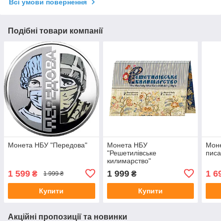
Всі умови повернення
Подібні товари компанії
Монета НБУ "Передова"
Монета НБУ
Моне
"Решетилівське
писа
килимарство"
1 599
1 999
1 6
₴
₴
1 999 ₴
Купити
Купити
Акційні пропозиції та новинки