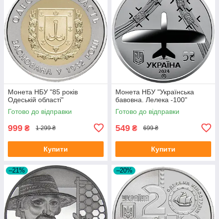
Монета НБУ "85 років
Монета НБУ "Українська
Одеській області"
бавовна. Лелека -100"
Готово до відправки
Готово до відправки
999
549
₴
₴
1 299 ₴
699 ₴
Купити
Купити
–21%
–20%