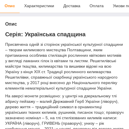
Опис
Характеристики
Доставка
Оплата
Умови п
Опис
Серія: Українська спадщина
Присвячена одній зі сторінок української культурної спадщини
– творам килимового мистецтва Полтавщини, яким
притаманна особлива стилізація рослинних квіткових мотивів
у вигляді ламаних гілок із квітами та листям. Решетилівські
майстри ткацтва, килимарства та вишивки відомі на всю
Україну з кінця ХІХ ст. Традиції рослинного килимарства
Решетилівки, справжньої скарбниці українського народного
мистецтва, у 2017 році внесено до Національного переліку
елементів нематеріальної культурної спадщини України.
На аверсі монети розміщено: у центрі на дзеркальному тлі
абрису пейзажу – малий Державний Герб України (ліворуч),
дерево життя – традиційний символ в орнаментиці
українських тканих килимів, рушників, писанок тощо; праворуч
зазначено номінал – 5, на тлі стилізованих килимів написи:
УКРАЇНА (ліворуч), ГРИВЕНЬ (праворуч); унизу – рік
карбування монет – 2021; у центрі, праворуч від дерева життя