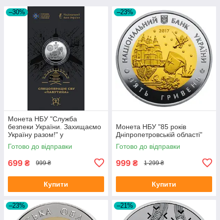
–30%
–23%
Монета НБУ "Служба
безпеки України. Захищаємо
Монета НБУ "85 років
Україну разом!" у
Дніпропетровській області"
сувенірному пакованні
Готово до відправки
Готово до відправки
699
999
₴
₴
999 ₴
1 299 ₴
Купити
Купити
–23%
–21%