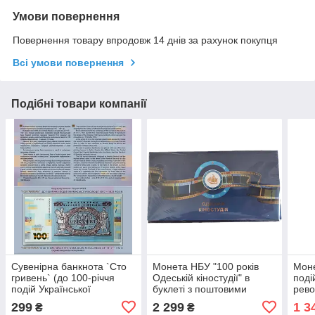
Умови повернення
Повернення товару впродовж 14 днів за рахунок покупця
Всі умови повернення
Подібні товари компанії
Cувенірна банкнота `Сто
Монета НБУ "100 років
Моне
гривень` (до 100-річчя
Одеській кіностудії" в
поді
подій Української
буклеті з поштовими
рево
революції 1917 - 1921
марками
рокі
299
2 299
1 3
₴
₴
років)