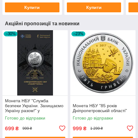
Купити
Купити
Акційні пропозиції та новинки
–30%
–23%
Монета НБУ "Служба
безпеки України. Захищаємо
Монета НБУ "85 років
Україну разом!" у
Дніпропетровській області"
сувенірному пакованні
Готово до відправки
Готово до відправки
699
999
₴
₴
999 ₴
1 299 ₴