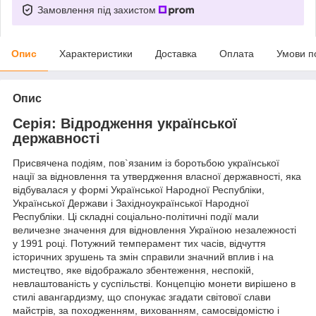
Замовлення під захистом
Опис
Характеристики
Доставка
Оплата
Умови п
Опис
Серія: Відродження української
державності
Присвячена подіям, пов`язаним із боротьбою української
нації за відновлення та утвердження власної державності, яка
відбувалася у формі Української Народної Республіки,
Української Держави і Західноукраїнської Народної
Республіки. Ці складні соціально-політичні події мали
величезне значення для відновлення Україною незалежності
у 1991 році. Потужний темперамент тих часів, відчуття
історичних зрушень та змін справили значний вплив і на
мистецтво, яке відображало збентеження, неспокій,
невлаштованість у суспільстві. Концепцію монети вирішено в
стилі авангардизму, що спонукає згадати світової слави
майстрів, за походженням, вихованням, самосвідомістю і