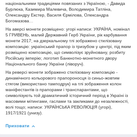
національними традиціями повязаних з Україною, - Давида
Бурлюка, Казимира Малевича, Володимира Татліна,
Олександру Екстер, Василя Єрмілова, Олександра
Богомазова…
На аверсі монети розміщено: угорі написи: УКРАЇНА, номінал
5 ГРИВЕНЬ, малий Державний Герб України, рік карбування
монети 2017; на дзеркальному тлі зображено cтилізовану
композицію: український прапор із тризубом у центрі, під яким
розміщено композицію, що символізує зруйновану, розбиту
Російську імперію; логотип Банкнотно-монетного двору
Національного банку України (ліворуч).
На реверсі монети зображено стилізовану композицію -
динамічного кольорового прапороносця із синьо-жовтим
стягом (використано тамподрук) на тлі зображення колон
маніфестантів із прапорами і транспарантами, що
символізують той драматичний історичний період в Україні із
масовими мітингами, гаслами та закликами до незалежності,
волі тощо; написи: УКРАЇНСЬКА РЕВОЛЮЦІЯ (угорі),
1917/1921 (унизу).
Приховати