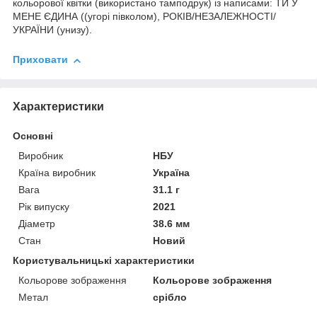
кольорової квітки (використано тамподрук) із написами: ТИ У
МЕНЕ ЄДИНА ((угорі півколом), РОКІВ/НЕЗАЛЕЖНОСТІ/
УКРАЇНИ (унизу).
Приховати
Характеристики
Основні
Виробник
НБУ
Країна виробник
Україна
Вага
31.1 г
Рік випуску
2021
Діаметр
38.6 мм
Стан
Новий
Користувальницькі характеристики
Кольорове зображення
Кольорове зображення
Метал
срібло