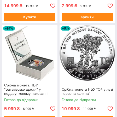
14 999
7 999
₴
₴
19 999 ₴
9 999 ₴
Купити
Купити
–14%
–8%
Срібна монета НБУ
"Батьківське щастя" у
Срібна монета НБУ "Ой у лузі
подарунковому пакованні
червона калина"
Готово до відправки
Готово до відправки
5 999
10 999
₴
₴
6 999 ₴
11 999 ₴