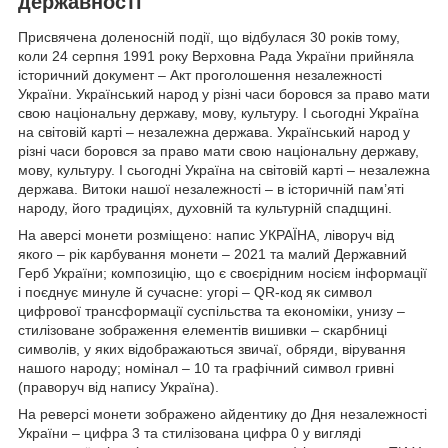
державності
Присвячена доленосній події, що відбулася 30 років тому,
коли 24 серпня 1991 року Верховна Рада України прийняла
історичний документ – Акт проголошення незалежності
України. Український народ у різні часи боровся за право мати
свою національну державу, мову, культуру. І сьогодні Україна
на світовій карті – незалежна держава. Український народ у
різні часи боровся за право мати свою національну державу,
мову, культуру. І сьогодні Україна на світовій карті – незалежна
держава. Витоки нашої незалежності – в історичній пам’яті
народу, його традиціях, духовній та культурній спадщині.
На аверсі монети розміщено: напис УКРАЇНА, ліворуч від
якого – рік карбування монети – 2021 та малий Державний
Герб України; композицію, що є своєрідним носієм інформації
і поєднує минуле й сучасне: угорі – QR-код як символ
цифрової трансформації суспільства та економіки, унизу –
стилізоване зображення елементів вишивки – скарбниці
символів, у яких відображаються звичаї, обряди, вірування
нашого народу; номінал – 10 та графічний символ гривні
(праворуч від напису Україна).
На реверсі монети зображено айдентику до Дня незалежності
України – цифра 3 та стилізована цифра 0 у вигляді