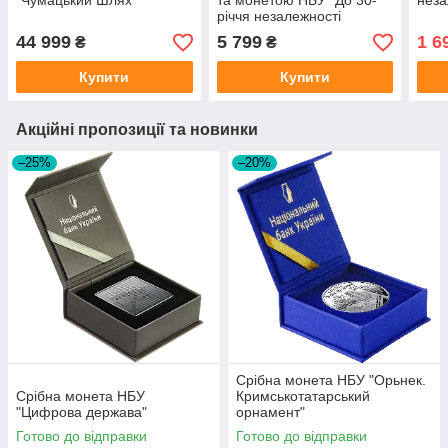
"Чумацький Шлях"
та монетою НБУ "До 30-
неза
річчя незалежності
України"
44 999
5 799
1 6
₴
₴
Купити
Купити
Акційні пропозиції та новинки
–25%
–20%
Срібна монета НБУ "Орьнек.
Срібна монета НБУ
Кримськотатарський
"Цифрова держава"
орнамент"
Готово до відправки
Готово до відправки