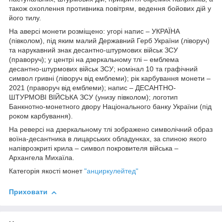
також охоплення противника повітрям, ведення бойових дій у
його тилу.
На аверсі монети розміщено: угорі напис – УКРАЇНА
(півколом), під яким малий Державний Герб України (ліворуч)
та нарукавний знак десантно-штурмових військ ЗСУ
(праворуч); у центрі на дзеркальному тлі – емблема
десантно-штурмових військ ЗСУ; номінал 10 та графічний
символ гривні (ліворуч від емблеми); рік карбування монети –
2021 (праворуч від емблеми); напис – ДЕСАНТНО-
ШТУРМОВІ ВІЙСЬКА ЗСУ (унизу півколом); логотип
Банкнотно-монетного двору Національного банку України (під
роком карбування).
На реверсі на дзеркальному тлі зображено символічний образ
воїна-десантника в лицарських обладунках, за спиною якого
напіврозкриті крила – символ покровителя війська –
Архангела Михаїла.
Категорія якості монет
"анциркулейтед"
Приховати