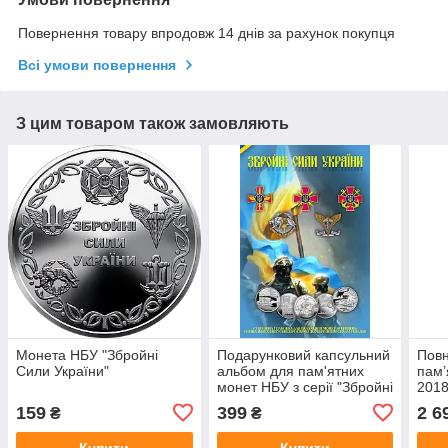
Повернення товару впродовж 14 днів за рахунок покупця
Всі умови повернення
З цим товаром також замовляють
Монета НБУ "Збройні
Подарунковий капсульний
Повн
Сили України"
альбом для пам'ятних
пам’
монет НБУ з серії "Збройні
2018
Сили України"
прис
159
399
2 6
₴
₴
Купити
Купити