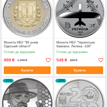
Монета НБУ "85 років
Монета НБУ "Українська
Одеській області"
бавовна. Лелека -100"
Готово до відправки
Готово до відправки
999
549
₴
₴
1 299 ₴
699 ₴
Купити
Купити
–21%
–20%