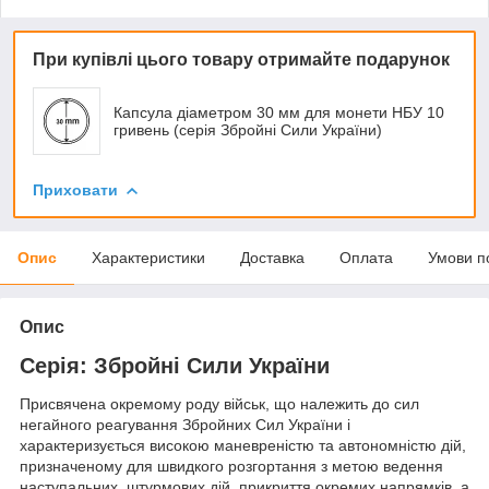
При купівлі цього товару отримайте подарунок
Капсула діаметром 30 мм для монети НБУ 10
гривень (серія Збройні Сили України)
Приховати
Опис
Характеристики
Доставка
Оплата
Умови п
Опис
Серія: Збройні Сили України
Присвячена окремому роду військ, що належить до сил
негайного реагування Збройних Сил України і
характеризується високою маневреністю та автономністю дій,
призначеному для швидкого розгортання з метою ведення
наступальних, штурмових дій, прикриття окремих напрямків, а