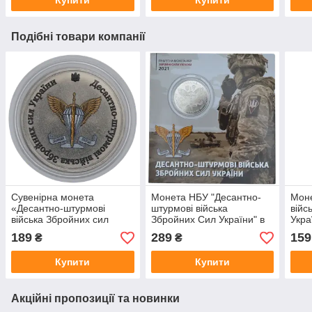
Подібні товари компанії
Сувенірна монета
Монета НБУ "Десантно-
Моне
«Десантно-штурмові
штурмові війська
війс
війська Збройних сил
Збройних Сил України" в
Укра
України»
сувенірній упаковці
189
289
159
₴
₴
Купити
Купити
Акційні пропозиції та новинки