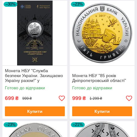
–30%
–23%
Монета НБУ "Служба
безпеки України. Захищаємо
Монета НБУ "85 років
Україну разом!" у
Дніпропетровській області"
сувенірному пакованні
Готово до відправки
Готово до відправки
699
999
₴
₴
999 ₴
1 299 ₴
Купити
Купити
–23%
–21%