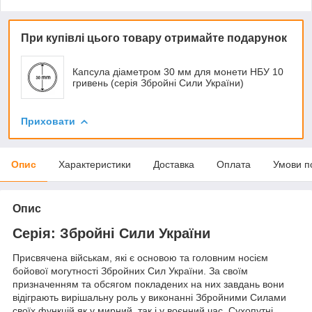
При купівлі цього товару отримайте подарунок
Капсула діаметром 30 мм для монети НБУ 10
гривень (серія Збройні Сили України)
Приховати
Опис
Характеристики
Доставка
Оплата
Умови п
Опис
Серія: Збройні Сили України
Присвячена військам, які є основою та головним носієм
бойової могутності Збройних Сил України. За своїм
призначенням та обсягом покладених на них завдань вони
відіграють вирішальну роль у виконанні Збройними Силами
своїх функцій як у мирний, так і у воєнний час. Сухопутні