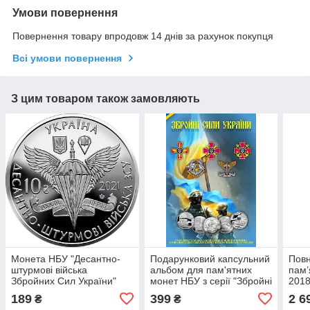
Умови повернення
Повернення товару впродовж 14 днів за рахунок покупця
Всі умови повернення
З цим товаром також замовляють
Монета НБУ "Десантно-
Подарунковий капсульний
Повн
штурмові війська
альбом для пам'ятних
пам’
Збройних Сил України"
монет НБУ з серії "Збройні
2018
Сили України"
прис
189
399
2 6
₴
₴