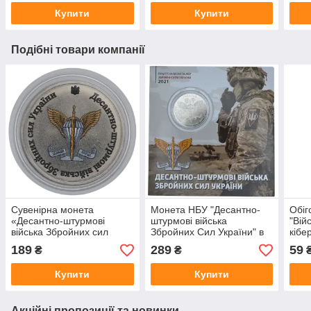
Купити
Купити
Подібні товари компанії
Сувенірна монета
Монета НБУ "Десантно-
Обіг
«Десантно-штурмові
штурмові війська
"Вій
війська Збройних сил
Збройних Сил України" в
кібе
України»
сувенірній упаковці
Сил 
189
289
59
₴
₴
Купити
Купити
Акційні пропозиції та новинки