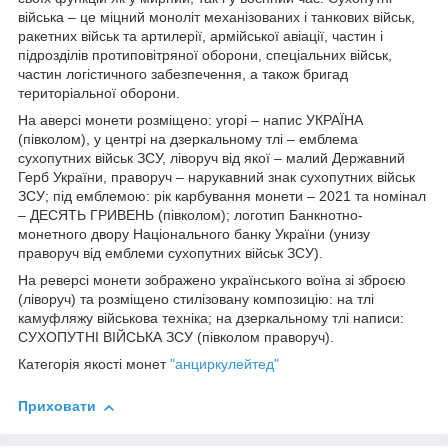
війська – це міцний моноліт механізованих і танкових військ,
ракетних військ та артилерії, армійської авіації, частин і
підрозділів протиповітряної оборони, спеціальних військ,
частин логістичного забезпечення, а також бригад
територіальної оборони.
На аверсі монети розміщено: угорі – напис УКРАЇНА
(півколом), у центрі на дзеркальному тлі – емблема
сухопутних військ ЗСУ, ліворуч від якої – малий Державний
Герб України, праворуч – нарукавний знак сухопутних військ
ЗСУ; під емблемою: рік карбування монети – 2021 та номінал
– ДЕСЯТЬ ГРИВЕНЬ (півколом); логотип Банкнотно-
монетного двору Національного банку України (унизу
праворуч від емблеми сухопутних військ ЗСУ).
На реверсі монети зображено українського воїна зі зброєю
(ліворуч) та розміщено стилізовану композицію: на тлі
камуфляжу військова техніка; на дзеркальному тлі написи:
СУХОПУТНІ ВІЙСЬКА ЗСУ (півколом праворуч).
Категорія якості монет
"анциркулейтед"
Приховати