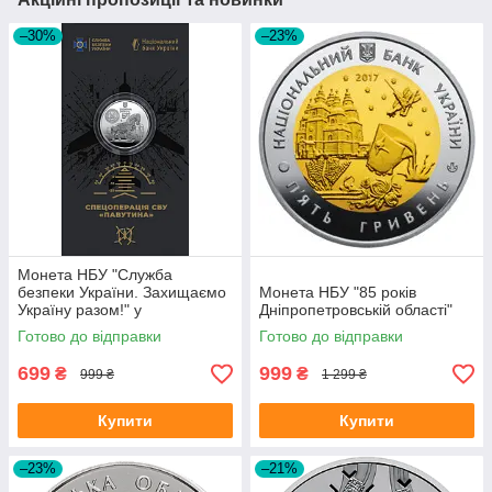
–30%
–23%
Монета НБУ "Служба
безпеки України. Захищаємо
Монета НБУ "85 років
Україну разом!" у
Дніпропетровській області"
сувенірному пакованні
Готово до відправки
Готово до відправки
699
999
₴
₴
999 ₴
1 299 ₴
Купити
Купити
–23%
–21%