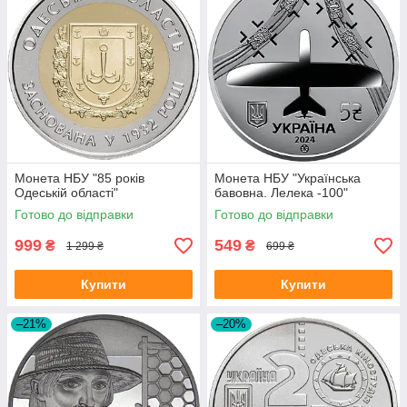
Монета НБУ "85 років
Монета НБУ "Українська
Одеській області"
бавовна. Лелека -100"
Готово до відправки
Готово до відправки
999
549
₴
₴
1 299 ₴
699 ₴
Купити
Купити
–21%
–20%