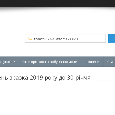
одукції
Категорії якості карбування монет
Новини
Стат
нь зразка 2019 року до 30-річчя