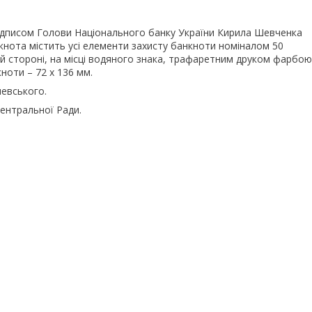
підписом Голови Національного банку України Кирила Шевченка
нкнота містить усі елементи захисту банкноти номіналом 50
ій стороні, на місці водяного знака, трафаретним друком фарбою
ноти – 72 x 136 мм.
евського.
ентральної Ради.