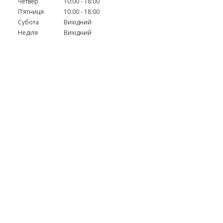
Четвер
10:00
18:00
Пʼятниця
10:00
18:00
Субота
Вихідний
Неділя
Вихідний