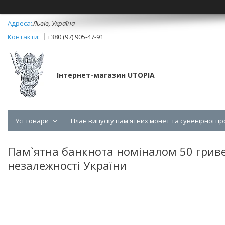
Львів, Україна
+380 (97) 905-47-91
Інтернет-магазин UTOPIA
Усі товари
План випуску пам'ятних монет та сувенірної пр
Пам`ятна банкнота номіналом 50 гриве
незалежності України