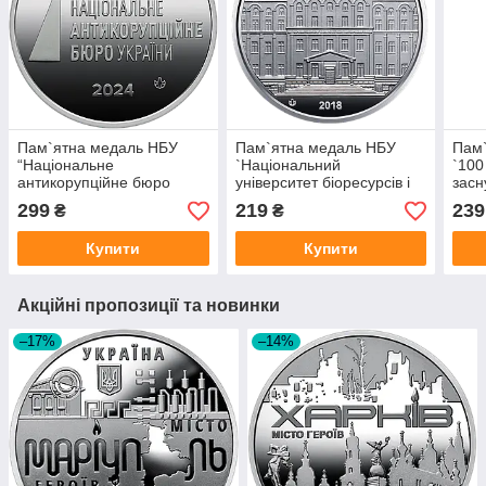
Пам`ятна медаль НБУ
Пам`ятна медаль НБУ
Пам
“Національне
`Національний
`100
антикорупційне бюро
університет біоресурсів і
засн
України”
природокористування
держ
299
219
239
₴
₴
України`
Купити
Купити
Акційні пропозиції та новинки
–17%
–14%