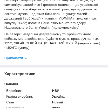
На аверсі медалі розміщено стилізовану композицію, що
символізує шанобливе і трепетне ставлення до української
спадщини, яка зберігається в музеї: руки, що підтримують
логотип музею, над яким гілка калини; унизу: малий
Державний Герб України, написи: УКРАЇНА (півколом) і рік
випуску 20/22; логотип Банкнотно-монетного двору
Національного банку України (під композицією).
На реверсі медалі на дзеркальному тлі урбаністичного
пейзажу міста зображено будівлю музею; праворуч написи:
1952, УКРАЇНСЬКИЙ НАЦІОНАЛЬНИЙ МУЗЕЙ (вертикально),
ЧИКАГО (унизу).
Приховати
Характеристики
Основні
Виробник
НБУ
Країна виробник
Україна
Стан
Новий
Рік випуску
2022