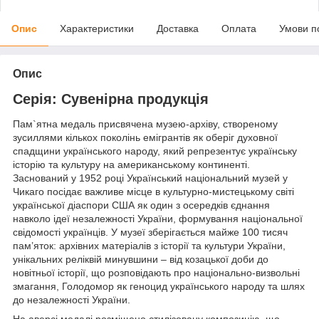
Опис
Характеристики
Доставка
Оплата
Умови п
Опис
Серія: Сувенірна продукція
Пам`ятна медаль присвячена музею-архіву, створеному
зусиллями кількох поколінь емігрантів як оберіг духовної
спадщини українського народу, який репрезентує українську
історію та культуру на американському континенті.
Заснований у 1952 році Український національний музей у
Чикаго посідає важливе місце в культурно-мистецькому світі
української діаспори США як один з осередків єднання
навколо ідеї незалежності України, формування національної
свідомості українців. У музеї зберігається майже 100 тисяч
пам’яток: архівних матеріалів з історії та культури України,
унікальних реліквій минувшини – від козацької доби до
новітньої історії, що розповідають про національно-визвольні
змагання, Голодомор як геноцид українського народу та шлях
до незалежності України.