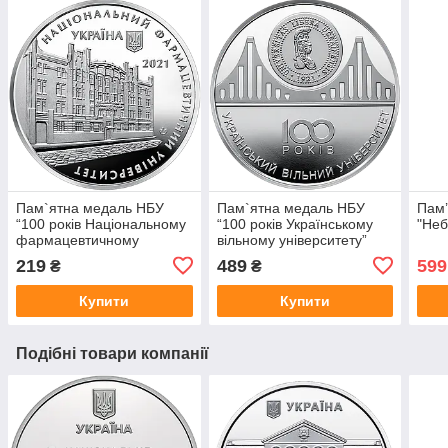
Пам`ятна медаль НБУ
Пам`ятна медаль НБУ
Пам’
“100 років Національному
“100 років Українському
"Неб
фармацевтичному
вільному університету”
університету”
219
489
599
₴
₴
Купити
Купити
Подібні товари компанії