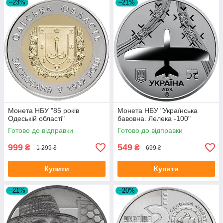
–23%
–21%
Монета НБУ "85 років
Монета НБУ "Українська
Одеській області"
бавовна. Лелека -100"
Готово до відправки
Готово до відправки
999
549
₴
₴
1 299 ₴
699 ₴
Купити
Купити
–21%
–20%