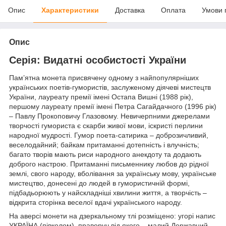
Опис
Характеристики
Доставка
Оплата
Умови 
Опис
Серія: Видатні особистості України
Пам’ятна монета присвячену одному з найпопулярніших
українських поетів-гумористів, заслуженому діячеві мистецтв
України, лауреату премії імені Остапа Вишні (1988 рік),
першому лауреату премії імені Петра Сагайдачного (1996 рік)
– Павлу Прокоповичу Глазовому. Невичерпними джерелами
творчості гумориста є скарби живої мови, іскристі перлини
народної мудрості. Гумор поета-сатирика – доброзичливий,
веселодайний; байкам притаманні дотепність і влучність;
багато творів мають риси народного анекдоту та додають
доброго настрою. Притаманні письменнику любов до рідної
землі, свого народу, вболівання за українську мову, українське
мистецтво, донесені до людей в гумористичній формі,
підбадьорюють у найскладніші хвилини життя, а творчість –
відкрита сторінка веселої вдачі українського народу.
На аверсі монети на дзеркальному тлі розміщено: угорі напис
УКРАЇНА (півколом), праворуч від якого – малий Державний