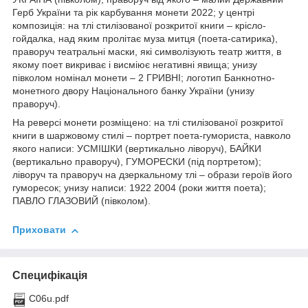
Герб України та рік карбування монети 2022; у центрі
композиція: на тлі стилізованої розкритої книги – крісло-
гойдалка, над яким пролітає муза митця (поета-сатирика),
праворуч театральні маски, які символізують театр життя, в
якому поет викриває і висміює негативні явища; унизу
півколом номінал монети – 2 ГРИВНІ; логотип Банкнотно-
монетного двору Національного банку України (унизу
праворуч).
На реверсі монети розміщено: на тлі стилізованої розкритої
книги в шаржовому стилі – портрет поета-гумориста, навколо
якого написи: УСМІШКИ (вертикально ліворуч), БАЙКИ
(вертикально праворуч), ГУМОРЕСКИ (під портретом);
ліворуч та праворуч на дзеркальному тлі – образи героїв його
гуморесок; унизу написи: 1922 2004 (роки життя поета);
ПАВЛО ГЛАЗОВИЙ (півколом).
Приховати
Специфікація
C06u.pdf