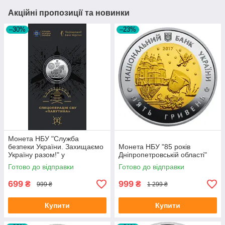
Акційні пропозиції та новинки
–30%
–23%
Монета НБУ "Служба
безпеки України. Захищаємо
Монета НБУ "85 років
Україну разом!" у
Дніпропетровській області"
сувенірному пакованні
Готово до відправки
Готово до відправки
699
999
₴
₴
999 ₴
1 299 ₴
Купити
Купити