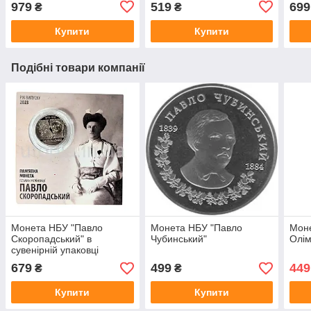
979
519
699
₴
₴
господарства імені О. М.
Бекетова"
Купити
Купити
Подібні товари компанії
Монета НБУ "Павло
Монета НБУ "Павло
Моне
Скоропадський" в
Чубинський"
Олім
сувенірній упаковці
приватного випуску
679
499
449
₴
₴
Купити
Купити