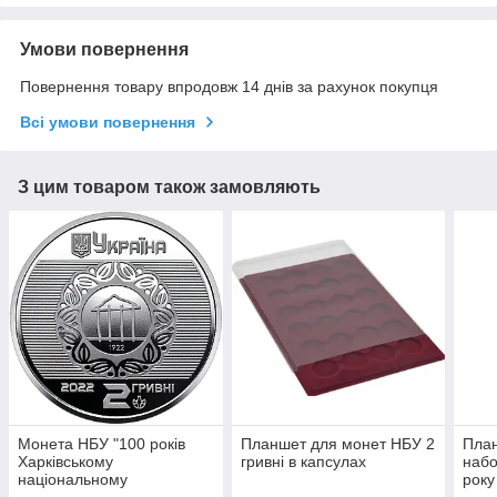
Умови повернення
Повернення товару впродовж 14 днів за рахунок покупця
Всі умови повернення
З цим товаром також замовляють
Монета НБУ "100 років
Планшет для монет НБУ 2
План
Харківському
гривні в капсулах
набо
національному
року
університету міського
мета