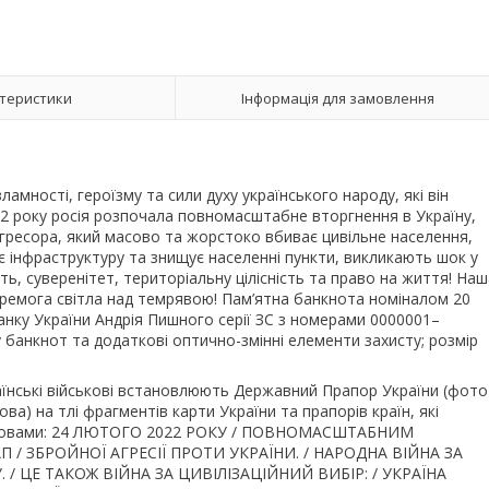
теристики
Інформація для замовлення
ламності, героїзму та сили духу українського народу, які він
022 року росія розпочала повномасштабне вторгнення в Україну,
 агресора, який масово та жорстоко вбиває цивільне населення,
ує інфраструктуру та знищує населенні пункти, викликають шок у
ть, суверенітет, територіальну цілісність та право на життя! Наш
еремога світла над темрявою! Пам’ятна банкнота номіналом 20
анку України Андрія Пишного серії ЗС з номерами 0000001–
 банкнот та додаткові оптично-змінні елементи захисту; розмір
їнські військові встановлюють Державний Прапор України (фото
ва) на тлі фрагментів карти України та прапорів країн, які
ькою мовами: 24 ЛЮТОГО 2022 РОКУ / ПОВНОМАСШТАБНИМ
/ ЗБРОЙНОЇ АГРЕСІЇ ПРОТИ УКРАЇНИ. / НАРОДНА ВІЙНА ЗА
. / ЦЕ ТАКОЖ ВІЙНА ЗА ЦИВІЛІЗАЦІЙНИЙ ВИБІР: / УКРАЇНА