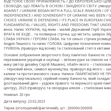
ВІДСТОЮЄ СВОЮ ПРИНАЛЕЖНІСТЬ / ДО ЄВРОПЕЙСЬКОЇ ЦИВІЛІЗ
СВОБОДИ, ЩО ЛЕЖАТЬ В ОСНОВІ / ЗАХІДНОГО СВІТУ. (ліворуч
AGAINST / UKRAINE BEGAN WITH A FULL-SCALE INVASION / OF 
INDEPENDENCE / AND SOVEREIGNTY OF UKRAINE HAS BEEN / GOI
CHOICE: UKRAINE IS DEFENDING / ITS PLACE IN EUROPEAN CIV
FUNDAMENTAL / VALUES, RIGHTS AND FREEDOMS THAT UNDERPI
вінок. Напис УКРАЇНА, під яким – малий Державний Герб Україн
ВРАГА НЕ БУДЕ… та полімерна стрічка, що містить: шеврон Зб
СЛАВА УКРАЇНІ / ГЕРОЯМ СЛАВА. На тлі синьої стрічки розміщен
Андрія Пишного та напис ГОЛОВА. Цифрове позначення номінал
ГРИВЕНЬ (праворуч від воїнів) та стилізований степ із квітами 
Основне зображення зворотного боку пам’ятної банкноти: сти
переживання українців в окупації – зв’язані руки за спиною на т
маку (автор дизайну Сергій Мішакін), обабіч якого – стилізовані
– терновий вінок, символ мучеництва, праворуч від якого – 
калини та протитанкового їжака. Написи: ПАМ’ЯТАЄМО! НЕ 
(ліворуч вертикально); серійний номер банкноти, який складає
(розташований двічі – уздовж правого та верхнього країв пам’
центру), 2023 (праворуч) та своєрідна алюзія – стилізовані мак
Номінал: 20 грн
Дата випуску: 23.02.2023
Тираж (оголошений/фактичний), шт.: 200000/200000