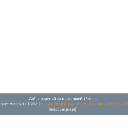
Сайт створений на маркетплейсі
Prom.ua
Інтернет-магазин UTOPIA |
Поскаржитися на контент
|
Політика конфіденційн
Select Language
▼