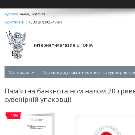
Львів, Україна
+380 (97) 905-47-91
Інтернет-магазин UTOPIA
Усі товари
План випуску пам'ятних монет та сувенірної пр
Пам`ятна банкнота номіналом 20 грив
сувенірній упаковці)
–13%