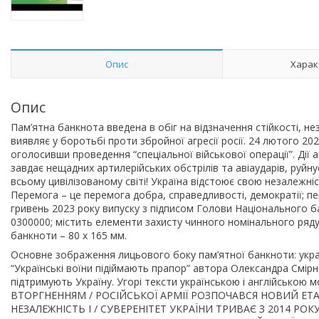
Опис
Харак
Опис
Пам’ятна банкнота введена в обіг на відзначення стійкості, нез
виявляє у боротьбі проти збройної агресії росії. 24 лютого 2
оголосивши проведення “спеціальної військової операції”. Дії
завдає нещадних артилерійських обстрілів та авіаударів, руйн
всьому цивілізованому світі! Україна відстоює свою незалежніс
Перемога – це перемога добра, справедливості, демократії; п
гривень 2023 року випуску з підписом Голови Національного б
0300000; містить елементи захисту чинного номінального ряду
банкноти – 80 x 165 мм.
Основне зображення лицьового боку пам’ятної банкноти: укра
“Українські воїни підіймають прапор” автора Олександра Смірно
підтримують Україну. Угорі тексти українською і англійс
ВТОРГНЕННЯМ / РОСІЙСЬКОЇ АРМІЇ РОЗПОЧАВСЯ НОВИЙ ЕТАП 
НЕЗАЛЕЖНІСТЬ І / СУВЕРЕНІТЕТ УКРАЇНИ ТРИВАЄ З 2014 РОКУ