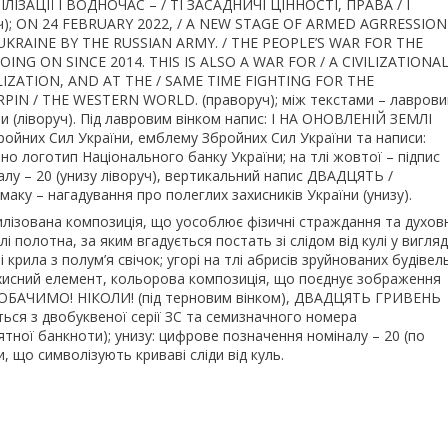
АЦІЇ І ВОДНОЧАС – / ТІ ЗАСАДНИЧІ ЦІННОСТІ, ПРАВА / І
); ON 24 FEBRUARY 2022, / A NEW STAGE OF ARMED AGRRESSION
UKRAINE BY THE RUSSIAN ARMY. / THE PEOPLE’S WAR FOR THE
NG ON SINCE 2014. THIS IS ALSO A WAR FOR / A CIVILIZATIONA
ILIZATION, AND AT THE / SAME TIME FIGHTING FOR THE
N / THE WESTERN WORLD. (праворуч); між текстами – лаврови
и (ліворуч). Під лавровим вінком напис: І НА ОНОВЛЕНІЙ ЗЕМЛІ
ройних Сил України, емблему Збройних Сил України та написи:
о логотип Національного банку України; на тлі жовтої – підпис
у – 20 (унизу ліворуч), вертикальний напис ДВАДЦЯТЬ /
маку – нагадування про полеглих захисників України (унизу).
лізована композиція, що уособлює фізичні страждання та духовн
лі полотна, за яким вгадується постать зі слідом від кулі у вигляд
 крила з полум’я свічок; угорі на тлі абрисів зруйнованих будівел
захисний елемент, кольорова композиція, що поєднує зображення
ПРОБАЧИМО! НІКОЛИ! (під терновим вінком), ДВАДЦЯТЬ ГРИВЕНЬ
ться з двобуквеної серії ЗС та семизначного номера
ятної банкноти); унизу: цифрове позначення номіналу – 20 (по
и, що символізують криваві сліди від куль.