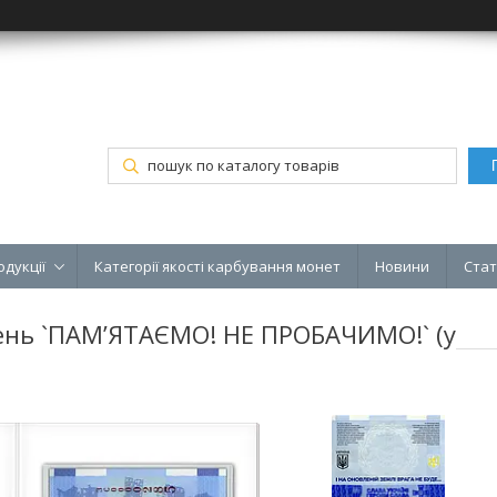
одукції
Категорії якості карбування монет
Новини
Стат
ень `ПАМ’ЯТАЄМО! НЕ ПРОБАЧИМО!` (у