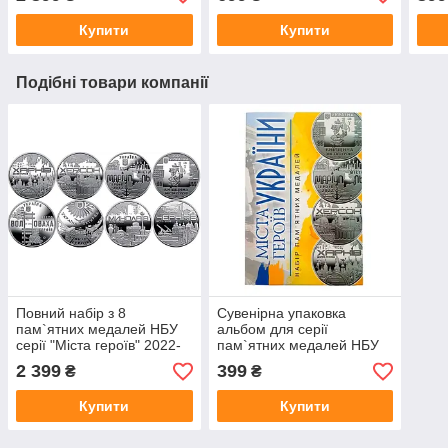
Не пробачимо!
Купити
Купити
Подібні товари компанії
Повний набір з 8
Сувенірна упаковка
пам`ятних медалей НБУ
альбом для серії
серії "Міста героїв" 2022-
пам`ятних медалей НБУ
2023 років
"Міста героїв"
2 399
399
₴
₴
Купити
Купити