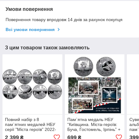
Умови повернення
Повернення товару впродовж 14 днів за рахунок покупця
Всі умови повернення
З цим товаром також замовляють
Повний набір з 8
Пам`ятна медаль НБУ
Суве
пам`ятних медалей НБУ
“Київщина. Міста-героїв:
альб
серії "Міста героїв" 2022-
Буча, Гостомель, Ірпінь” +
пам
2023 років
Блок марок «Не забудемо!
"Міс
2 399
699
399
₴
₴