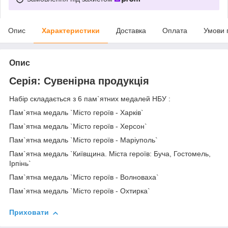
Опис
Характеристики
Доставка
Оплата
Умови 
Опис
Серія: Сувенірна продукція
Набір складається з 6 пам`ятних медалей НБУ :
Пам`ятна медаль `Місто героїв - Харків`
Пам`ятна медаль `Місто героїв - Херсон`
Пам`ятна медаль `Місто героїв - Маріуполь`
Пам`ятна медаль `Київщина. Міста героїв: Буча, Гостомель,
Ірпінь`
Пам`ятна медаль `Місто героїв - Волноваха`
Пам`ятна медаль `Місто героїв - Охтирка`
Приховати