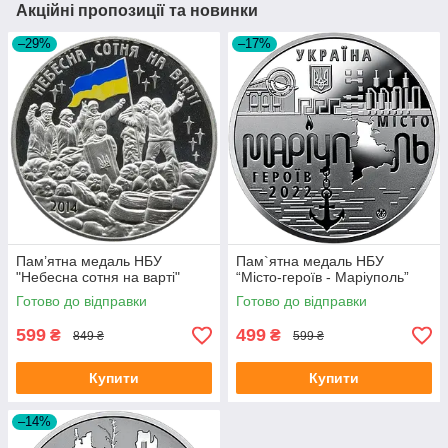
Акційні пропозиції та новинки
–29%
–17%
Пам’ятна медаль НБУ
Пам`ятна медаль НБУ
"Небесна сотня на варті"
“Місто-героїв - Маріуполь”
Готово до відправки
Готово до відправки
599
499
₴
₴
849 ₴
599 ₴
Купити
Купити
–14%