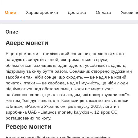
Опис
Характеристики
Доставка
Оплата
Умови п
Опис
Аверс монети
У центрі монети – стилізований соняшник, пелюстки якого
нагадують силуети людей, які тримаються за руки,
обіймаються, захищають один одного, уособлюють єдність,
підтримку та силу буття разом. Соняшник створено художніми
засобами так, ніби сонце, що сходить, — це надія на новий
початок, птахи — це свобода, надія і мужність, це ніби люди
піднімаються над обставинами, ніколи не миряться з
нав’язаною волею, це алюзія людям, які пожертвували своїм
життям, їхні душі відлітали. Композиція також містить написи
«Литва», «Разом з Україною», рік випуску 2023, логотип
виробника UAB «Lietuvos monetų kalyklos», 12 зірок ЄС,
розташованих по колу.
Реверс монети
На загальному боці монети зображено географічне