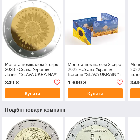
Монета номіналом 2 євро
Монета номіналом 2 євро
Моне
2023 «Слава Україні»
2022 «Слава Україні»
2022
Латвія “SLAVA UKRAINA!!”
Естонія "SLAVA UKRAINI" в
Есто
буклеті
349
1 699
349
₴
₴
Купити
Купити
Подібні товари компанії