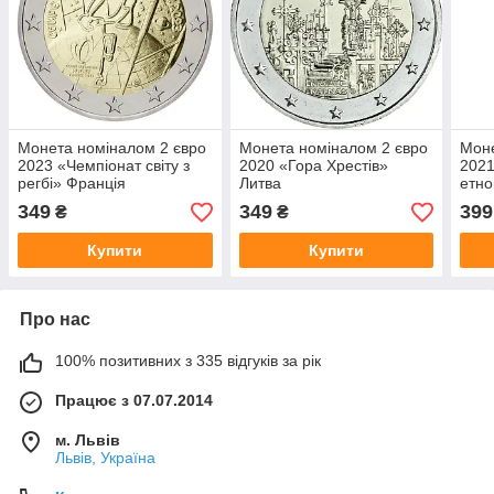
Монета номіналом 2 євро
Монета номіналом 2 євро
Моне
2023 «Чемпіонат світу з
2020 «Гора Хрестів»
2021
регбі» Франція
Литва
етно
Дзук
349
349
399
₴
₴
Купити
Купити
Про нас
100% позитивних з 335 відгуків за рік
Працює з 07.07.2014
м. Львів
Львів, Україна