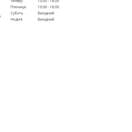
Четвер
10:00
18:00
Пʼятниця
10:00
18:00
Субота
Вихідний
о
Неділя
Вихідний