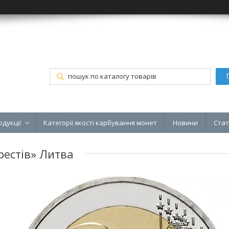
одукції
Категорії якості карбування монет
Новини
Стат
рестів» Литва