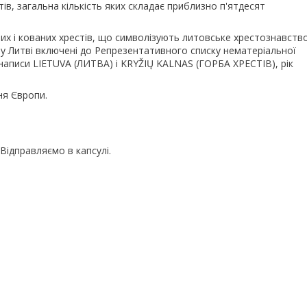
в, загальна кількість яких складає приблизно п'ятдесят
их і кованих хрестів, що символізують литовське хрестознавств
в у Литві включені до Репрезентативного списку нематеріальної
аписи LIETUVA (ЛИТВА) і KRYŽIŲ KALNAS (ГОРБА ХРЕСТІВ), рік
ня Європи.
 Відправляємо в капсулі.