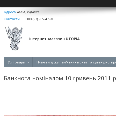
Львів, Україна
+380 (97) 905-47-91
Інтернет-магазин UTOPIA
Усі товари
План випуску пам'ятних монет та сувенірної пр
Банкнота номіналом 10 гривень 2011 ро