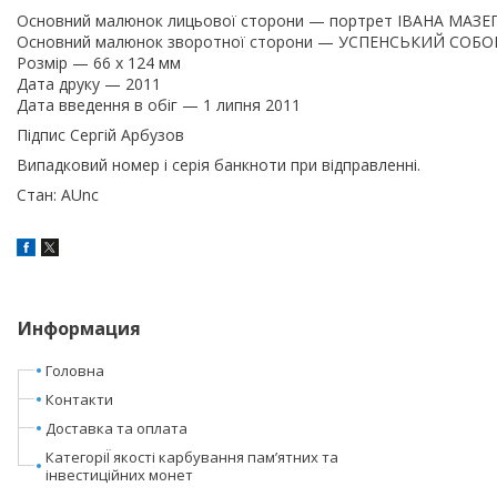
Основний малюнок лицьової сторони — портрет ІВАНА МАЗЕ
Основний малюнок зворотної сторони — УСПЕНСЬКИЙ СОБ
Розмір — 66 x 124 мм
Дата друку — 2011
Дата введення в обіг — 1 липня 2011
Підпис Сергій Арбузов
Випадковий номер і серія банкноти при відправленні.
Стан: АUnc
Информация
Головна
Контакти
Доставка та оплата
КатегоріЇ якості карбування пам’ятних та
інвестиційних монет