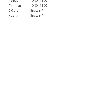
Четвер
10:00
18:00
Пʼятниця
10:00
18:00
Субота
Вихідний
Неділя
Вихідний