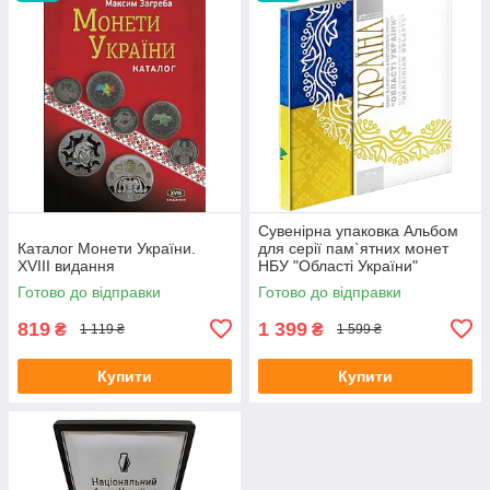
Сувенірна упаковка Альбом
Каталог Монети України.
для серії пам`ятних монет
XVІІІ видання
НБУ "Області України"
Готово до відправки
Готово до відправки
819
1 399
₴
₴
1 119 ₴
1 599 ₴
Купити
Купити