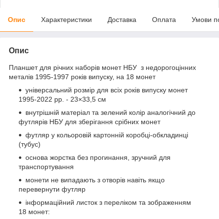
Опис
Характеристики
Доставка
Оплата
Умови п
Опис
Планшет для річних наборів монет НБУ з недорогоцінних
металів 1995-1997 років випуску, на 18 монет
універсальний розмір для всіх років випуску монет
1995-2022 рр. - 23×33,5 см
внутрішній матеріал та зелений колір аналогічний до
футлярів НБУ для зберігання срібних монет
футляр у кольоровій картонній коробці-обкладинці
(тубус)
основа жорстка без прогинання, зручний для
транспортування
монети не випадають з отворів навіть якщо
перевернути футляр
інформаційний листок з переліком та зображенням
18 монет: