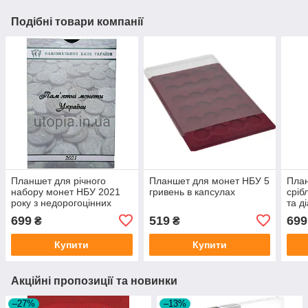
Подібні товари компанії
Планшет для річного
Планшет для монет НБУ 5
План
набору монет НБУ 2021
гривень в капсулах
сріб
року з недорогоцінних
та д
металів
699
519
699
₴
₴
Купити
Купити
Акційні пропозиції та новинки
–27%
–13%