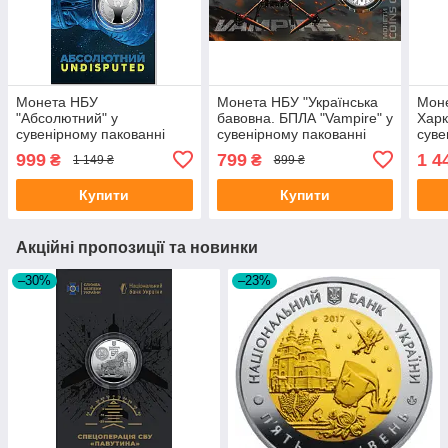
Монета НБУ
Монета НБУ "Українська
Моне
"Абсолютний" у
бавовна. БПЛА "Vampire" у
Харк
сувенірному пакованні
сувенірному пакованні
суве
999
799
1 4
₴
₴
1 149 ₴
899 ₴
Купити
Купити
Акційні пропозиції та новинки
–30%
–23%