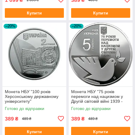
₴
₴
1 399 ₴
489 ₴
Купити
Купити
–20%
–20%
Монета НБУ "100 років
Монета НБУ "75 років
Херсонському державному
перемоги над нацизмом у
університету"
Другій світовій війні 1939 -
1945 років"
Готово до відправки
Готово до відправки
389
389
₴
₴
489 ₴
489 ₴
Купити
Купити