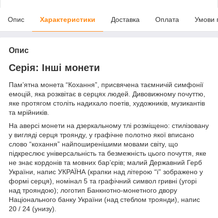
Опис
Характеристики
Доставка
Оплата
Умови 
Опис
Серія: Інші монети
Пам’ятна монета “Кохання”, присвячена таємничій симфонії
емоцій, яка розквітає в серцях людей. Дивовижному почуттю,
яке протягом століть надихало поетів, художників, музикантів
та мрійників.
На аверсі монети на дзеркальному тлі розміщено: стилізовану
у вигляді серця троянду, у графічне полотно якої вписано
слово “кохання” найпоширенішими мовами світу, що
підкреслює універсальність та безмежність цього почуття, яке
не знає кордонів та мовних бар’єрів; малий Державний Герб
України, напис УКРАЇНА (крапки над літерою “ї” зображено у
формі серця), номінал 5 та графічний символ гривні (угорі
над трояндою); логотип Банкнотно-монетного двору
Національного банку України (над стеблом троянди), напис
20 / 24 (унизу).