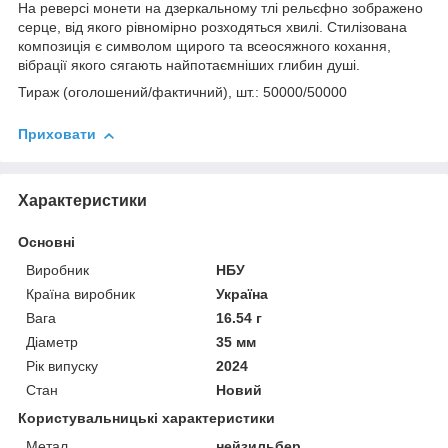
На реверсі монети на дзеркальному тлі рельєфно зображено
серце, від якого рівномірно розходяться хвилі. Стилізована
композиція є символом щирого та всеосяжного кохання,
вібрації якого сягають найпотаємніших глибин душі.
Тираж (оголошений/фактичний), шт.: 50000/50000
Приховати
Характеристики
Основні
Виробник
НБУ
Країна виробник
Україна
Вага
16.54 г
Діаметр
35 мм
Рік випуску
2024
Стан
Новий
Користувальницькі характеристики
Метал
нейзильбер