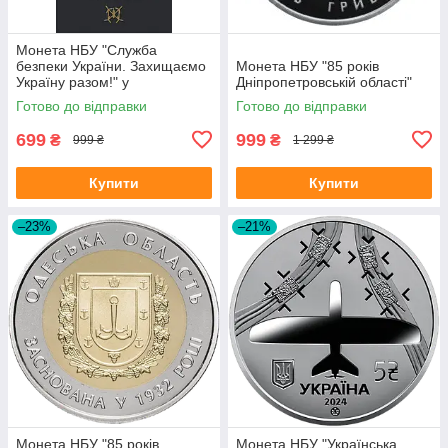
Монета НБУ "Служба
безпеки України. Захищаємо
Монета НБУ "85 років
Україну разом!" у
Дніпропетровській області"
сувенірному пакованні
Готово до відправки
Готово до відправки
699
999
₴
₴
999 ₴
1 299 ₴
Купити
Купити
–23%
–21%
Монета НБУ "85 років
Монета НБУ "Українська