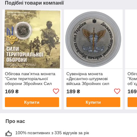
Подібні товари компанії
Обігова пам’ятна монета
Сувенірна монета
Обіг
“Сили територіальної
«Десантно-штурмові
“Ко
оборони Збройних Сил
війська Збройних сил
об`є
України” у сувенірному
України»
Сил 
169
189
169
₴
₴
пакованні
суве
Купити
Купити
Про нас
100% позитивних з 335 відгуків за рік