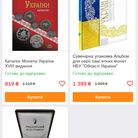
Сувенірна упаковка Альбом
Каталог Монети України.
для серії пам`ятних монет
XVІІІ видання
НБУ "Області України"
Готово до відправки
Готово до відправки
819
1 399
₴
₴
1 119 ₴
1 599 ₴
Купити
Купити