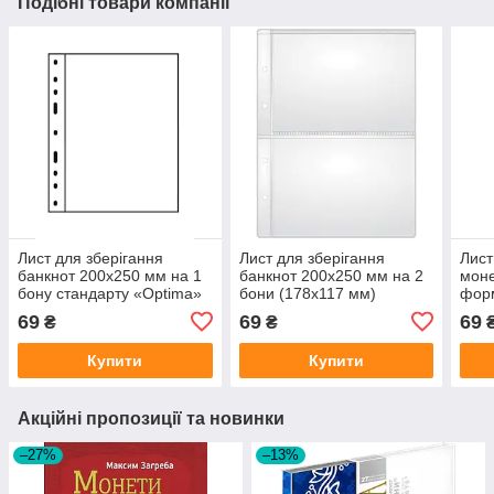
Подібні товари компанії
Лист для зберігання
Лист для зберігання
Лист
банкнот 200х250 мм на 1
банкнот 200х250 мм на 2
мон
бону стандарту «Optima»
бони (178х117 мм)
фор
стандарту «Optima»
69
69
69
₴
₴
Купити
Купити
Акційні пропозиції та новинки
–27%
–13%