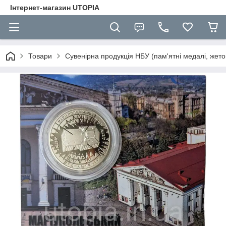
Інтернет-магазин UTOPIA
Товари
Сувенірна продукція НБУ (пам'ятні медалі, жето