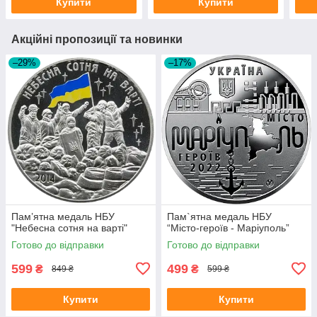
Купити
Купити
Акційні пропозиції та новинки
–29%
–17%
Пам’ятна медаль НБУ
Пам`ятна медаль НБУ
"Небесна сотня на варті"
“Місто-героїв - Маріуполь”
Готово до відправки
Готово до відправки
599
499
₴
₴
849 ₴
599 ₴
Купити
Купити