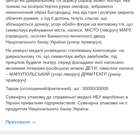
центрі на дзеркальному тлі абрису образу Божої Матері, яка
тримає на розпростертих руках омофор, зображено
неканонічний образ Богородиці, яка від горя і розпуки закрила
обличчя руками, з під її долонь течуть сльози, що
збільшуються донизу; угорі обабіч фігури на матовому тлі, що
символізує руйнування міста, написи: МІСТО (ліворуч) МАРІЇ
(праворуч); логотип Банкнотно-монетного двору
Національного банку України (унизу праворуч).
На реверсі медалі розміщено стилізовану композицію: на
дзеркальному тлі, що символізує вибух авіабомби, під
прицілом будівля театру, перед фасадами якої написано
великими літерами російською мовою ДЕТИ, півколом написи
– МАРІУПОЛЬСЬКИЙ (угорі ліворуч) ДРАМТЕАТР (унизу
праворуч).
Тираж (оголошений/фактичний), шт.: 30000/30000
Сувенірну упаковку до справжньої медалі НБУ вироблено в
Україні приватним підприємством. Сувенірна упаковка не є
продуктом Національного банку України.
Приховати