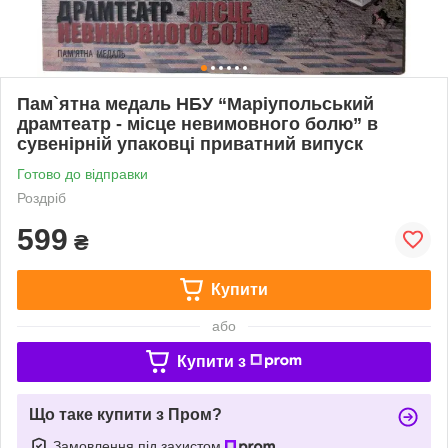
Пам`ятна медаль НБУ “Маріупольський
драмтеатр - місце невимовного болю” в
сувенірній упаковці приватний випуск
Готово до відправки
Роздріб
599
₴
Купити
або
Купити з
Що таке купити з Пром?
Замовлення під захистом