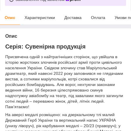
Опис
Характеристики
Доставка
Оплата
Умови п
Опис
Серія: Сувенірна продукція
Присвячена одній з найтрагічніших сторінок, що увійшла в
історію жорстоких злочинів російської армії проти цивільного
населення України. Свідком злочину став Маріупольський
драмтеатр, який навесні 2022 року заповнився не глядачами
вистав, а сотнями маріупольців, котрі сховалися від
російських бомбардувань. Але ворог, нехтуючи законами
ведення війни, 16 березня цілеспрямовано скинув
надпотужну авіабомбу на театр, під завалами якого загинули
сотні людей – переважно жінок, дітей, літніх людей.
Пам’ятаємо!
На аверсі медалі розміщено: на дзеркальному тлі малий
Державний Герб України та вертикальний напис УКРАЇНА
(унизу ліворуч), рік карбування медалі – 20/23 (праворуч); у