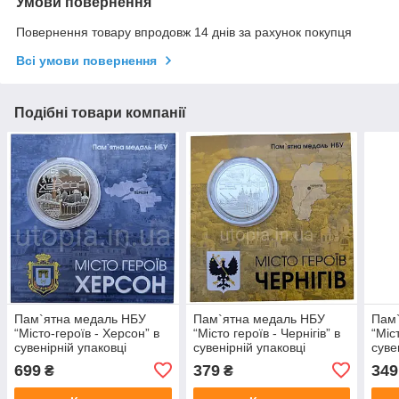
Умови повернення
Повернення товару впродовж 14 днів за рахунок покупця
Всі умови повернення
Подібні товари компанії
Пам`ятна медаль НБУ
Пам`ятна медаль НБУ
Пам
“Місто-героїв - Херсон” в
“Місто героїв - Чернігів” в
“Міс
сувенірній упаковці
сувенірній упаковці
суве
приватного випуску
приватного випуску
прив
699
379
349
₴
₴