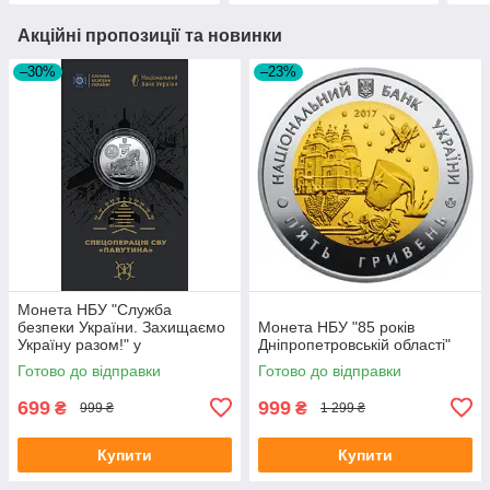
Акційні пропозиції та новинки
–30%
–23%
Монета НБУ "Служба
безпеки України. Захищаємо
Монета НБУ "85 років
Україну разом!" у
Дніпропетровській області"
сувенірному пакованні
Готово до відправки
Готово до відправки
699
999
₴
₴
999 ₴
1 299 ₴
Купити
Купити