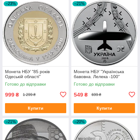
–23%
–21%
Монета НБУ "85 років
Монета НБУ "Українська
Одеській області"
бавовна. Лелека -100"
Готово до відправки
Готово до відправки
999
549
₴
₴
1 299 ₴
699 ₴
Купити
Купити
–21%
–20%