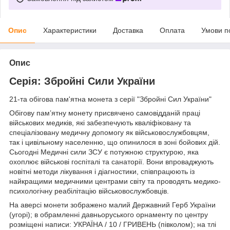
Опис
Характеристики
Доставка
Оплата
Умови п
Опис
Серія: Збройні Сили України
21-та обігова пам'ятна монета з серії "Збройні Сил України"
Обігову пам’ятну монету присвячено самовідданій праці
військових медиків, які забезпечують кваліфіковану та
спеціалізовану медичну допомогу як військовослужбовцям,
так і цивільному населенню, що опинилося в зоні бойових дій.
Сьогодні Медичні сили ЗСУ є потужною структурою, яка
охоплює військові госпіталі та санаторії. Вони впроваджують
новітні методи лікування і діагностики, співпрацюють із
найкращими медичними центрами світу та проводять медико-
психологічну реабілітацію військовослужбовців.
На аверсі монети зображено малий Державний Герб України
(угорі); в обрамленні давньоруського орнаменту по центру
розміщені написи: УКРАЇНА / 10 / ГРИВЕНЬ (півколом); на тлі