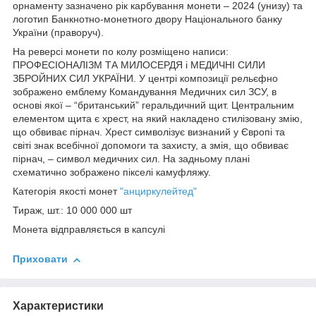
орнаменту зазначено рік карбування монети – 2024 (унизу) та
логотип Банкнотно-монетного двору Національного банку
України (праворуч).
На реверсі монети по колу розміщено написи:
ПРОФЕСІОНАЛІЗМ ТА МИЛОСЕРДЯ і МЕДИЧНІ СИЛИ
ЗБРОЙНИХ СИЛ УКРАЇНИ. У центрі композиції рельєфно
зображено емблему Командування Медичних сил ЗСУ, в
основі якої – “британський” геральдичний щит. Центральним
елементом щита є хрест, на який накладено стилізовану змію,
що обвиває пірнач. Хрест символізує визнаний у Європі та
світі знак всебічної допомоги та захисту, а змія, що обвиває
пірнач, – символ медичних сил. На задньому плані
схематично зображено пікселі камуфляжу.
Категорія якості монет
"анциркулейтед"
Тираж, шт.: 10 000 000 шт
Монета відправляється в капсулі
Приховати
Характеристики