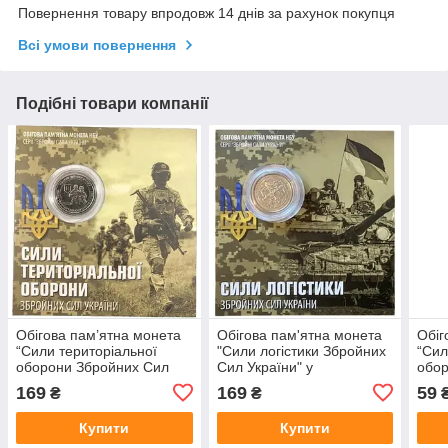
Повернення товару впродовж 14 днів за рахунок покупця
Всі умови повернення
Подібні товари компанії
Обігова пам’ятна монета
Обігова пам'ятна монета
Обіг
“Сили територіальної
"Сили логістики Збройних
“Сил
оборони Збройних Сил
Сил України" у
обор
України” у сувенірному
сувенірному пакованні
Укра
169
169
59
₴
₴
пакованні
Купити
Купити