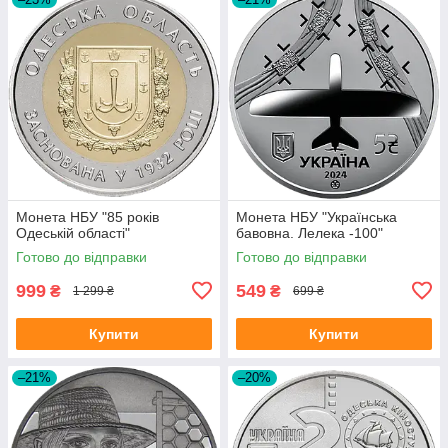
Монета НБУ "85 років
Монета НБУ "Українська
Одеській області"
бавовна. Лелека -100"
Готово до відправки
Готово до відправки
999
549
₴
₴
1 299 ₴
699 ₴
Купити
Купити
–21%
–20%