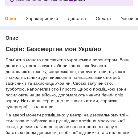
Опис
Характеристики
Доставка
Оплата
Умови п
Опис
Серія: Безсмертна моя Україно
Пам`ятна монета присвячена українським волонтерам. Вони
донатять, організовують збори коштів, здобувають і
доставляють техніку, спорядження, продукти, ліки, шукають і
знаходять шляхи для вирішення найнагальніших потреб
захисників та захисниць України. Своєю залученістю,
турботою, наполегливістю і просто щирою посмішкою вони
посилюють наше військо, допомагають чинити гідний опір
ворогу. Натхненні серця, що не знають втоми, справжні
супергерої – волонтери.
На аверсі монети розміщено: у центрі на дзеркальному тлі –
стилізоване зображення рук під час плетіння маскувальної
сітки, що символічно розкриває волонтерство як одну з
багатьох форм допомоги, всебічної підтримки та є втіленням