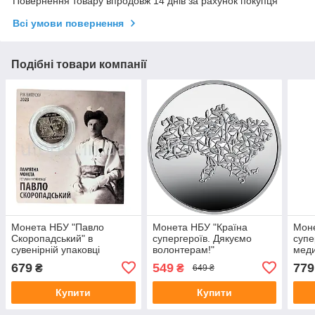
Повернення товару впродовж 14 днів за рахунок покупця
Всі умови повернення
Подібні товари компанії
Монета НБУ "Павло
Монета НБУ "Країна
Моне
Скоропадський" в
супергероїв. Дякуємо
супе
сувенірній упаковці
волонтерам!"
меди
приватного випуску
упак
679
549
779
₴
₴
649 ₴
випу
Купити
Купити