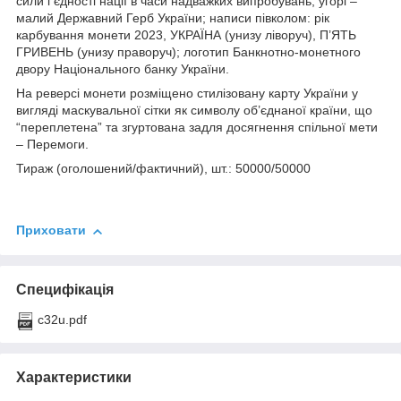
сили і єдності нації в часи надважких випробувань; угорі –
малий Державний Герб України; написи півколом: рік
карбування монети 2023, УКРАЇНА (унизу ліворуч), П’ЯТЬ
ГРИВЕНЬ (унизу праворуч); логотип Банкнотно-монетного
двору Національного банку України.
На реверсі монети розміщено стилізовану карту України у
вигляді маскувальної сітки як символу об’єднаної країни, що
“переплетена” та згуртована задля досягнення спільної мети
– Перемоги.
Тираж (оголошений/фактичний), шт.: 50000/50000
Приховати
Специфікація
c32u.pdf
Характеристики