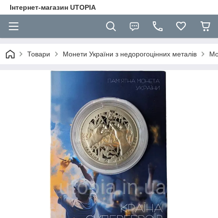
Інтернет-магазин UTOPIA
Товари
Монети України з недорогоцінних металів
Мо