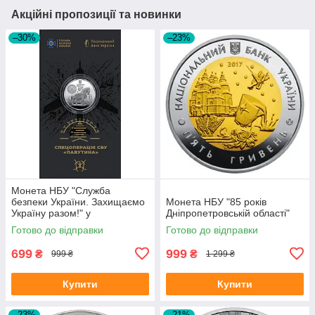
Акційні пропозиції та новинки
–30%
–23%
Монета НБУ "Служба
безпеки України. Захищаємо
Монета НБУ "85 років
Україну разом!" у
Дніпропетровській області"
сувенірному пакованні
Готово до відправки
Готово до відправки
699
999
₴
₴
999 ₴
1 299 ₴
Купити
Купити
–23%
–21%