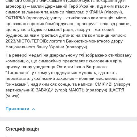
сяючого сонця з блискавками (символізують покарання для
агресорів) – малий Державний Герб України, під яким птах як
символ звільнення та написи півколом: УКРАЇНА (ліворуч),
ОХТИРКА (праворуч); унизу – стилізована композиція: місто,
що зазнає ворожих бомбардувань, праворуч – слід від ракети,
що влучає в будівлю міської ради, ліворуч – житловий
будинок, за яким грається дитина; на тлі композиції написи:
2023/МІСТО/ГЕРОЇВ; логотип Банкнотно-монетного двору
Національного банку України (праворуч).
На реверсі медалі на дзеркальному тлі зображено стилізовану
композицію, що символічно представляє сьогодення крізь
призму твору уродженця Охтирки Івана Багряного
“Тигролови”, у якому утверджується мужність, здатність
перемагати: український захисник – новітній мисливець за
“хижаками”, над яким сяє сонце, та написи: СМІЛИВІ (ліворуч
вертикальний) ЗАВЖДИ (угорі) МАЮТЬ (праворуч) ЩАСТЯ
(унизу).
Приховати
Специфікація