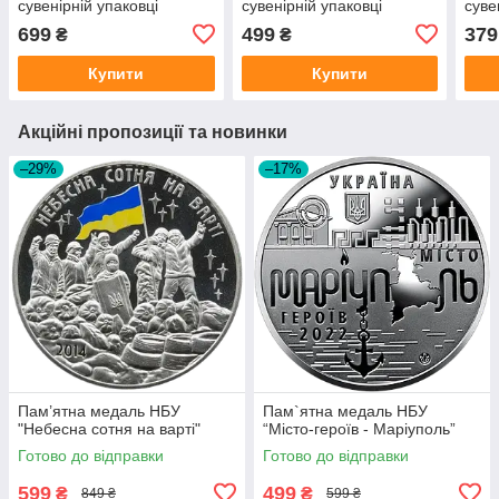
сувенірній упаковці
сувенірній упаковці
суве
приватного випуску
приватного випуску
прив
699
499
379
₴
₴
Купити
Купити
Акційні пропозиції та новинки
–29%
–17%
Пам’ятна медаль НБУ
Пам`ятна медаль НБУ
"Небесна сотня на варті"
“Місто-героїв - Маріуполь”
Готово до відправки
Готово до відправки
599
499
₴
₴
849 ₴
599 ₴