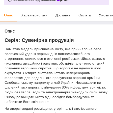
Опис
Характеристики
Доставка
Оплата
Умови п
Опис
Серія: Сувенірна продукція
Пам’ятна медаль присвячена місту, яке прийняло на себе
величезний удар із перших днів повномасштабного
вторгнення, опинилося в оточенні російських військ, зазнало
численних авіаційних і ракетних обстрілів, але чинило такий
потужний героїчний спротив, що ворогам не вдалося його
окупувати. Охтирка вистояла і стала непереборним
форпостом для подальшого просування ворожої армії на
Слобожанському напрямку вглиб України. Незважаючи на
шалений тиск ворога, руйнування 80% інфраструктури міста,
люди без тепла, води та електроенергії знаходили сили знову
і знову розчищати місто від наслідків бомбардувань та
наближати його звільнення.
На аверсі медалі розміщено: угорі, на тлі стилізованого