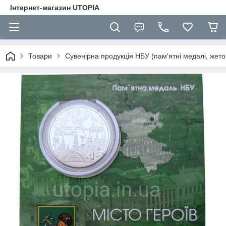
Інтернет-магазин UTOPIA
Товари
Сувенірна продукція НБУ (пам'ятні медалі, жето