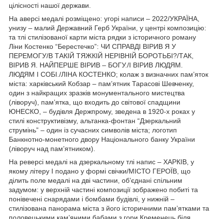
цілісності нашої держави.
На аверсі медалі розміщено: угорі написи – 2022/УКРАЇНА,
унизу – малий Державний Герб України, у центрі композицію:
та тлі стилізованої карти міста рядки з історичного роману
Ліни Костенко “Берестечко”: ЧИ СПРАВДІ ВІРИВ Я У
ПЕРЕМОГУ/В ТАКІЙ ТЯЖКІЙ НЕРІВНІЙ БОРОТЬБІ?/ТАК,
ВІРИВ Я. НАЙПЕРШЕ ВІРИВ – БОГУ./І ВІРИВ ЛЮДЯМ.
ЛЮДЯМ І СОБІ./ЛІНА КОСТЕНКО; колаж з визначних пам’яток
міста: харківський Кобзар – пам’ятник Тарасові Шевченку,
один з найкращих зразків монументального мистецтва
(ліворуч), пам’ятка, що входить до світової спадщини
ЮНЕСКО, – будівля Держпрому, зведена в 1920-х роках у
стилі конструктивізму, альтанка-фонтан “Дзеркальний
струмінь” – один із сучасних символів міста; логотип
Банкнотно-монетного двору Національного банку України
(ліворуч над пам’ятником).
На реверсі медалі на дзеркальному тлі напис – ХАРКІВ, у
якому літеру І подано у формі свічки/МІСТО ГЕРОЇВ, що
ділить поле медалі на дві частини, об’єднані спільним
задумом: у верхній частині композиції зображено побиті та
понівечені снарядами і бомбами будівлі, у нижній –
стилізована панорама міста з його історичними пам’ятками та
половецькими кам’яними бабами з гори Кременець біля