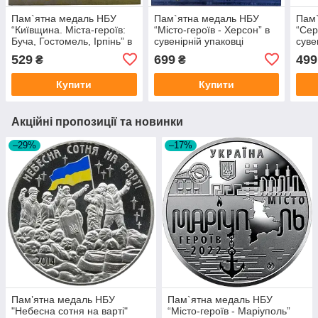
Пам`ятна медаль НБУ
Пам`ятна медаль НБУ
Пам
“Київщина. Міста-героїв:
“Місто-героїв - Херсон” в
“Сер
Буча, Гостомель, Ірпінь” в
сувенірній упаковці
суве
сувенірній упаковці
приватного випуску
прив
529
699
499
₴
₴
Купити
Купити
Акційні пропозиції та новинки
–29%
–17%
Пам’ятна медаль НБУ
Пам`ятна медаль НБУ
"Небесна сотня на варті"
“Місто-героїв - Маріуполь”