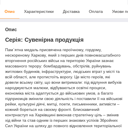
Опис
Характеристики
Доставка
Оплата
Умови п
Опис
Серія: Сувенірна продукція
Пам`ятна медаль присвячена героїчному, гордому,
нескореному Харкову, який з перших днів повномасштабного
вторгнення російських військ на територію України зазнає
масованого терору: бомбардувань, обстрілів, руйнувань
житлових будинків, інфраструктури, людських втрат у місті та
всій області, але протистоїть ворогу. Це місто героїв, які
довели всьому світу, що вони витримали: під відлуння вибухів
народжуються малюки, відбуваються освітні процеси,
економіка міста адаптується до військових умов, а багато
підприємців змінили свою діяльність і поставили її на військові
рейки, культурні діячі, митці, поети, письменники, активісти –
кожний бореться на своєму фронті. Блискавичний
контрнаступ на Харківщині виконав стратегічну ціль – змінив
хід війни та став одним із перших знакових успіхів Збройних
Сил України на шляху до повного відновлення територіальної