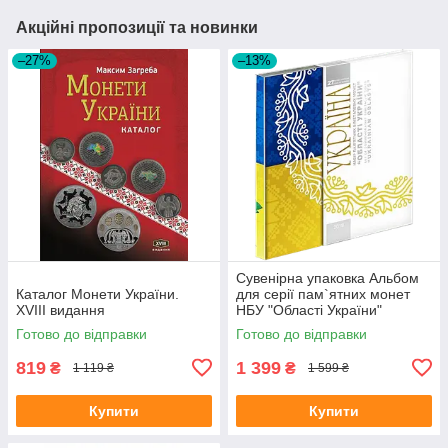
Акційні пропозиції та новинки
–27%
–13%
Сувенірна упаковка Альбом
Каталог Монети України.
для серії пам`ятних монет
XVІІІ видання
НБУ "Області України"
Готово до відправки
Готово до відправки
819
1 399
₴
₴
1 119 ₴
1 599 ₴
Купити
Купити