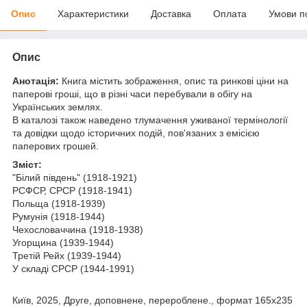
Опис
Характеристики
Доставка
Оплата
Умови п
Опис
Анотація:
Книга містить зображення, опис та ринкові ціни на
паперові гроші, що в різні часи перебували в обігу на
Українських землях.
В каталозі також наведено тлумачення уживаної термінології
та довідки щодо історичних подій, пов'язаних з емісією
паперових грошей.
Зміст:
"Білий південь" (1918-1921)
РСФСР, СРСР (1918-1941)
Польща (1918-1939)
Румунія (1918-1944)
Чехословаччина (1918-1938)
Угорщина (1939-1944)
Третій Рейх (1939-1944)
У складі СРСР (1944-1991)
Київ, 2025, Друге, доповнене, перероблене., формат 165x235