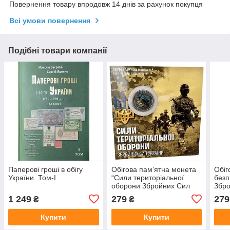
Повернення товару впродовж 14 днів за рахунок покупця
Всі умови повернення
Подібні товари компанії
Паперові гроші в обігу
Обігова пам’ятна монета
Обіг
України. Том-І
“Сили територіальної
безп
оборони Збройних Сил
Збро
України” в кольорі та
коль
1 249
279
279
₴
₴
сувенірному пакованні
пако
Купити
Купити