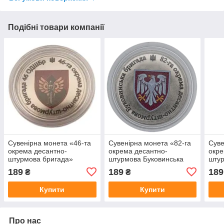
Подібні товари компанії
Сувенірна монета «46-та
Сувенірна монета «82-га
Суве
окрема десантно-
окрема десантно-
окре
штурмова бригада»
штурмова Буковинська
штур
бригада» 82 ОДШБр
бриг
189
189
189
₴
₴
Купити
Купити
Про нас