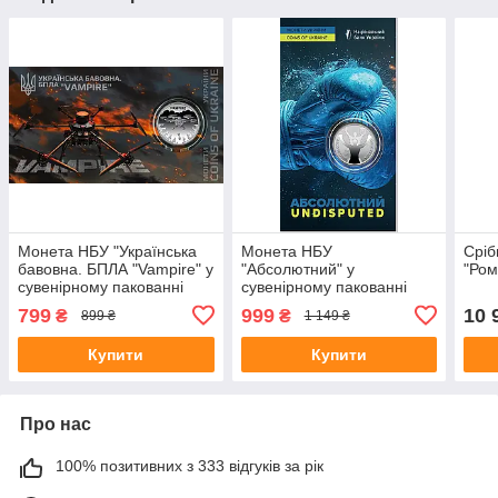
Монета НБУ "Українська
Монета НБУ
Сріб
бавовна. БПЛА "Vampire" у
"Абсолютний" у
"Ром
сувенірному пакованні
сувенірному пакованні
799
999
10 
₴
₴
899 ₴
1 149 ₴
Купити
Купити
Про нас
100% позитивних з 333 відгуків за рік