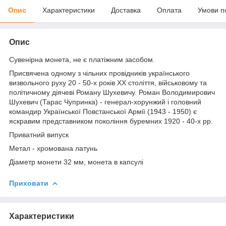
Опис
Характеристики
Доставка
Оплата
Умови п
Опис
Сувенірна монета, не є платіжним засобом.
Присвячена одному з чільних провідників українського
визвольного руху 20 - 50-х років ХХ століття, військовому та
політичному діячеві Роману Шухевичу. Роман Володимирович
Шухевич (Тарас Чупринка) - генерал-хорунжий і головний
командир Української Повстанської Армії (1943 - 1950) є
яскравим представником покоління буремних 1920 - 40-х рр.
Приватний випуск
Метал - хромована латунь
Діаметр монети 32 мм, монета в капсулі
Приховати
Характеристики