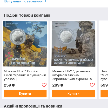
Всі умови повернення
Подібні товари компанії
Монета НБУ "Збройні
Монета НБУ "Десантно-
Пам
Сили України" в сувенірній
штурмові війська
“Міс
упаковці
Збройних Сил України" в
суве
сувенірній упаковці
прив
259
289
699
₴
₴
Купити
Купити
Акційні пропозиції та новинки