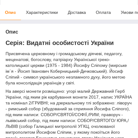
Опис
Характеристики
Доставка
Оплата
Умови п
Опис
Серія: Видатні особистості України
Присвячена церковному і громадському діячеві, педагогу,
меценатові, богослову, патріарху Української греко-
католицької церкви (1975 - 1984) Йосифу Сліпому (мирське
ім`я - Йосип Іванович Коберницький-Дичковський). Йосиф
Сліпий - символ українського незламного духу, його метою
була консолідація українців у світі.
На аверсі монети розміщено: угорі малий Державний Герб
України, під яким рік карбування монети 2017, напис УКРАЇНА
та номінал 2/ГРИВНІ; на дзеркальному тлі зображено: ліворуч
- римський собор (збудований за сприяння Йосифа Сліпого),
під яким написи: СОБОР/СВЯТОЇ/СОФІЇ,/РИМ; праворуч -
львівський собор, під яким написи: СОБОР/СВЯТОГО/ ЮРА,/
ЛЬВІВ (собор Галицької митрополії УГКЦ, очолюваної
митрополитом Йосифом Сліпим, у якому покоїться його