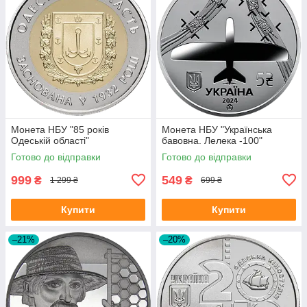
Монета НБУ "85 років
Монета НБУ "Українська
Одеській області"
бавовна. Лелека -100"
Готово до відправки
Готово до відправки
999
549
₴
₴
1 299 ₴
699 ₴
Купити
Купити
–21%
–20%