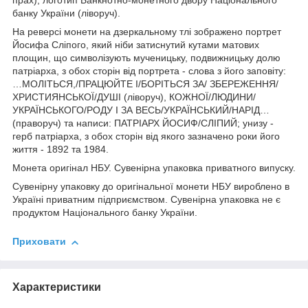
прах); логотип Банкнотно-монетного двору Національного
банку України (ліворуч).
На реверсі монети на дзеркальному тлі зображено портрет
Йосифа Сліпого, який ніби затиснутий кутами матових
площин, що символізують мученицьку, подвижницьку долю
патріарха, з обох сторін від портрета - слова з його заповіту:
…МОЛІТЬСЯ,/ПРАЦЮЙТЕ І/БОРІТЬСЯ ЗА/ ЗБЕРЕЖЕННЯ/
ХРИСТИЯНСЬКОЇ/ДУШІ (ліворуч), КОЖНОЇ/ЛЮДИНИ/
УКРАЇНСЬКОГО/РОДУ І ЗА ВЕСЬ/УКРАЇНСЬКИЙ/НАРІД…
(праворуч) та написи: ПАТРІАРХ ЙОСИФ/СЛІПИЙ; унизу -
герб патріарха, з обох сторін від якого зазначено роки його
життя - 1892 та 1984.
Монета оригінал НБУ. Сувенірна упаковка приватного випуску.
Сувенірну упаковку до оригінальної монети НБУ вироблено в
Україні приватним підприємством. Сувенірна упаковка не є
продуктом Національного банку України.
Приховати
Характеристики