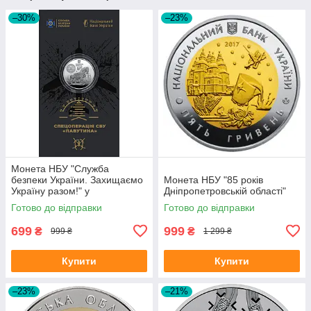
–30%
–23%
Монета НБУ "Служба
безпеки України. Захищаємо
Монета НБУ "85 років
Україну разом!" у
Дніпропетровській області"
сувенірному пакованні
Готово до відправки
Готово до відправки
699
999
₴
₴
999 ₴
1 299 ₴
Купити
Купити
–23%
–21%