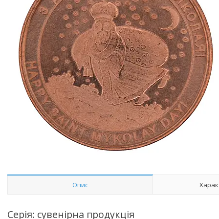
Опис
Харак
Серія: сувенірна продукція