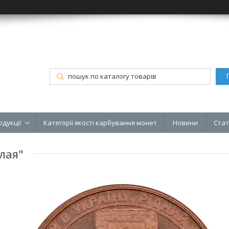
одукції
Категорії якості карбування монет
Новини
Стат
лая"