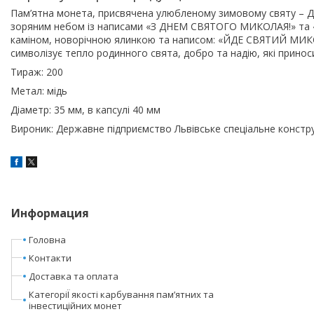
Пам’ятна монета, присвячена улюбленому зимовому святу – Д
зоряним небом із написами «З ДНЕМ СВЯТОГО МИКОЛАЯ!» та 
каміном, новорічною ялинкою та написом: «ЙДЕ СВЯТИЙ МИ
символізує тепло родинного свята, добро та надію, які прино
Тираж: 200
Метал: мідь
Діаметр: 35 мм, в капсулі 40 мм
Вироник: Державне підприємство Львівське спеціальне конст
Информация
Головна
Контакти
Доставка та оплата
КатегоріЇ якості карбування пам’ятних та
інвестиційних монет