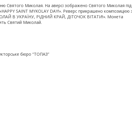
ню Святого Миколая. На аверсі зображено Святого Миколая під
«HAPPY SAINT MYKOLAY DAY!». Реверс прикрашено композицією 
КОЛАЙ В УКРАЇНУ, РІДНИЙ КРАЙ, ДІТОЧОК ВІТАТИ!». Монета
сить Святий Миколай.
рукторське бюро “ТОПАЗ”