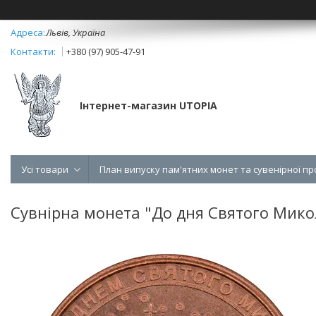
Львів, Україна
+380 (97) 905-47-91
Інтернет-магазин UTOPIA
Усі товари
План випуску пам'ятних монет та сувенірної пр
Сувнірна монета "До дня Святого Мико