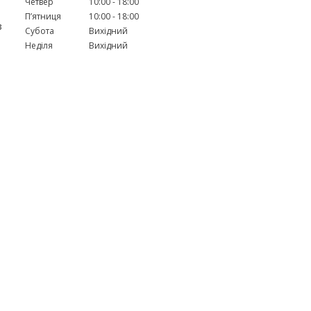
Четвер
10:00
18:00
Пʼятниця
10:00
18:00
з
Субота
Вихідний
Неділя
Вихідний