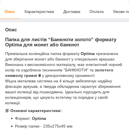
Опис
Характеристики
Доставка
Оплата
Умови п
Опис
Папка для листів “Банкноти золото” формату
Optima для монет або банкнот
Преміальна колекційна папка формату
Optima
призначена
для зберігання монет або банкнот у спеціальних аркушах.
Виконана з високоякісного матеріалу, має елегантний чорний
колір та оздоблена тисненням "БАНКНОТИ" та
золотого
символу гривні
₴
у декоративному орнаменті.
Міцна металева система на 4 кільця забезпечує надійну
фіксацію аркушів, а тверда обкладинка гарантує збереження
вашої колекції від пошкоджень. Ідеально підходить для
колекціонерів, що цінують естетику та порядок у своїй
колекції.
📘
Основні характеристики:
Формат:
Optima
Розмір папки - 235х275х45 мм