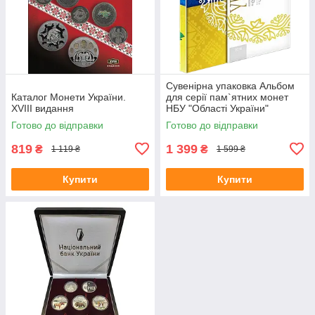
Сувенірна упаковка Альбом
Каталог Монети України.
для серії пам`ятних монет
XVІІІ видання
НБУ "Області України"
Готово до відправки
Готово до відправки
819
1 399
₴
₴
1 119 ₴
1 599 ₴
Купити
Купити