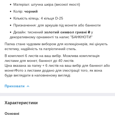
Матеріал: штучна шкіра (високої якості)
Колір:
чорний
Кількість кілець: 4 кільця D-25
Призначення: для аркушів під монети або банкноти
Дизайн: тиснений
золотий символ гривні
₴
у
декоративному орнаменті та напис "БАНКНОТИ"
Папка стане чудовим вибором для колекціонерів, які цінують
естетику, надійність та патріотичний стиль.
В комплекті 6 листів на ваш вибір. Можлива комплктація
листами для монет, банкнот до 40 листів.
Ціна вказана за папку + 6 листів на ваш вибір для банкнот або
монетФото з листами додано для ілюстрації того, як вона
буде виглядати в наповненому вигляді.
Приховати
Характеристики
Основні