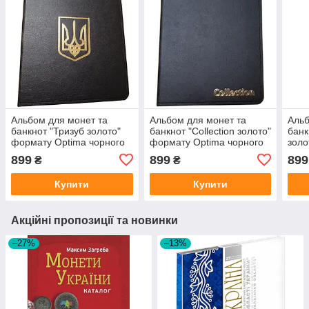
Альбом для монет та
Альбом для монет та
Альб
банкнот "Тризуб золото"
банкнот "Collection золото"
банк
формату Optima чорного
формату Optima чорного
золо
кольору
кольору
чорн
899
899
899
₴
₴
Купити
Купити
Акційні пропозиції та новинки
–27%
–13%