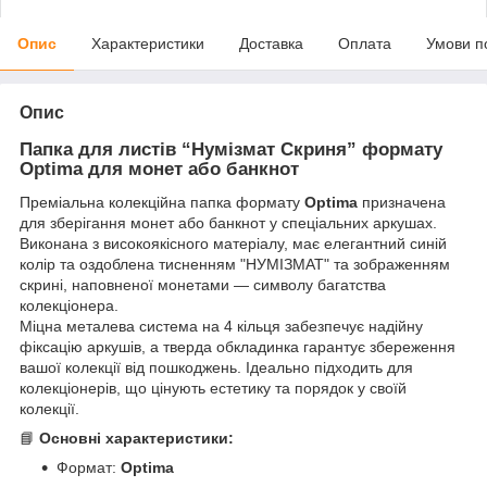
Опис
Характеристики
Доставка
Оплата
Умови п
Опис
Папка для листів “Нумізмат Скриня” формату
Optima для монет або банкнот
Преміальна колекційна папка формату
Optima
призначена
для зберігання монет або банкнот у спеціальних аркушах.
Виконана з високоякісного матеріалу, має елегантний синій
колір та оздоблена тисненням "НУМІЗМАТ" та зображенням
скрині, наповненої монетами — символу багатства
колекціонера.
Міцна металева система на 4 кільця забезпечує надійну
фіксацію аркушів, а тверда обкладинка гарантує збереження
вашої колекції від пошкоджень. Ідеально підходить для
колекціонерів, що цінують естетику та порядок у своїй
колекції.
📘
Основні характеристики:
Формат:
Optima