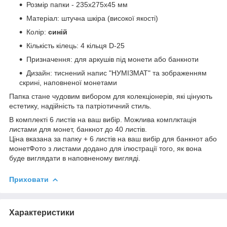
Розмір папки - 235х275х45 мм
Матеріал: штучна шкіра (високої якості)
Колір:
синій
Кількість кілець: 4 кільця D-25
Призначення: для аркушів під монети або банкноти
Дизайн: тиснений напис "НУМІЗМАТ" та зображенням
скрині, наповненої монетами
Папка стане чудовим вибором для колекціонерів, які цінують
естетику, надійність та патріотичний стиль.
В комплекті 6 листів на ваш вибір. Можлива комплктація
листами для монет, банкнот до 40 листів.
Ціна вказана за папку + 6 листів на ваш вибір для банкнот або
монетФото з листами додано для ілюстрації того, як вона
буде виглядати в наповненому вигляді.
Приховати
Характеристики