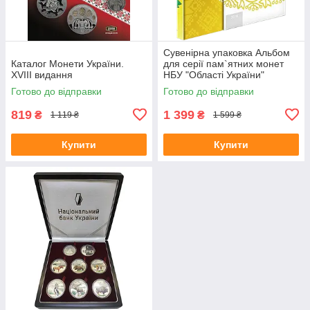
Сувенірна упаковка Альбом
Каталог Монети України.
для серії пам`ятних монет
XVІІІ видання
НБУ "Області України"
Готово до відправки
Готово до відправки
819
1 399
₴
₴
1 119 ₴
1 599 ₴
Купити
Купити