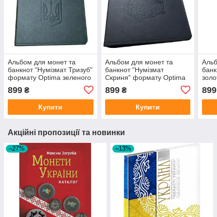
Альбом для монет та
Альбом для монет та
Альб
банкнот "Нумізмат Тризуб"
банкнот "Нумізмат
банк
формату Optima зеленого
Скриня" формату Optima
золо
кольору
чорного кольору
чорн
899
899
899
₴
₴
Купити
Купити
Акційні пропозиції та новинки
–27%
–13%