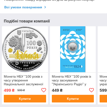
Всі умови повернення
Подібні товари компанії
Монета НБУ "100 років з
Монета НБУ "100 років із
Моне
часу утворення
часу заснування
часу
Національної заслуженої
"Українського Радіо" у
укра
академічної капели
сувенірному пакованні
Богд
499
449
599
₴
₴
599 ₴
України "Думка"
Купити
Купити