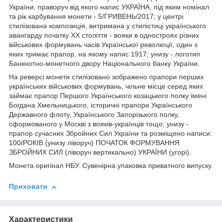
України, праворуч від якого напис УКРАЇНА, під яким номінал
та рік карбування монети - 5/ГРИВЕНЬ/2017; у центрі
стилізована композиція, витримана у стилістиці українського
авангарду початку ХХ століття - вояки в одностроях різних
військових формувань часів Української революції, один з
яких тримає прапор, на якому напис 1917; унизу - логотип
Банкнотно-монетного двору Національного банку України.
На реверсі монети стилізовано зображено прапори перших
українських військових формувань, чільне місце серед яких
займає прапор Першого Українського козацького полку імені
Богдана Хмельницького, історичні прапори Українського
Державного флоту, Українського Запорізького полку,
сформованого у Москві з вояків-українців тощо; унизу -
прапор сучасних Збройних Сил України та розміщено написи:
100/РОКІВ (унизу ліворуч) ПОЧАТОК ФОРМУВАННЯ
ЗБРОЙНИХ СИЛ (ліворуч вертикально) УКРАЇНИ (угорі).
Монета оригінал НБУ. Сувенірна упаковка приватного випуску.
Приховати
Характеристики