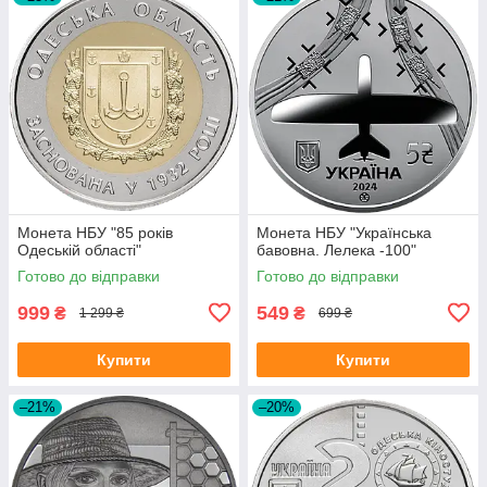
Монета НБУ "85 років
Монета НБУ "Українська
Одеській області"
бавовна. Лелека -100"
Готово до відправки
Готово до відправки
999
549
₴
₴
1 299 ₴
699 ₴
Купити
Купити
–21%
–20%