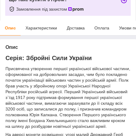
Замовлення під захистом
Опис
Характеристики
Доставка
Оплата
Умови п
Опис
Серія: Збройні Сили України
Присвячена утворенню першої української військової частини,
сформованої на добровольчих засадах, чим було покладено
початок українізації військових частин у російській армії. Полк
брав участь у збройному опорі Української Народної
Республіки російській агресії. Перший Український військовий
з`їзд 1917 року підтримав формування першої української
військової частини, вимагаючи зарахувати до її складу всіх
3200 осіб, що записалися до полку, і призначив командиром
полковника Юрія Капкана. Створення Першого українського
полку імені Богдана Хмельницького стало важливим кроком
на шляху до розбудови новітньої української армії.
На аверсі монети розміщено: угорі малий Державний Герб