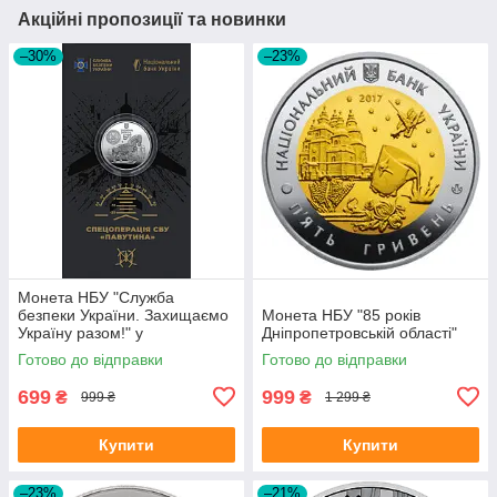
Акційні пропозиції та новинки
–30%
–23%
Монета НБУ "Служба
безпеки України. Захищаємо
Монета НБУ "85 років
Україну разом!" у
Дніпропетровській області"
сувенірному пакованні
Готово до відправки
Готово до відправки
699
999
₴
₴
999 ₴
1 299 ₴
Купити
Купити
–23%
–21%