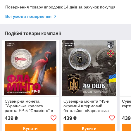
Повернення товару впродовж 14 днів за рахунок покупця
Всі умови повернення
Подібні товари компанії
Сувенірна монета
Сувенірна монета "49-й
Суве
"Українська крилата
окремий штурмовий
карт
ракета FP-5 "Фламінго" в
батальйон «Карпатська
блістері
Січ» імені Олега Куцина" в
439
439
439
₴
₴
блістері
Купити
Купити