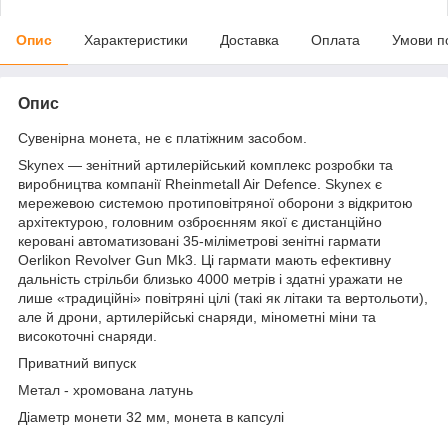
Опис
Характеристики
Доставка
Оплата
Умови п
Опис
Сувенірна монета, не є платіжним засобом.
Skynex — зенітний артилерійський комплекс розробки та
виробництва компанії Rheinmetall Air Defence. Skynex є
мережевою системою протиповітряної оборони з відкритою
архітектурою, головним озброєнням якої є дистанційно
керовані автоматизовані 35-міліметрові зенітні гармати
Oerlikon Revolver Gun Mk3. Ці гармати мають ефективну
дальність стрільби близько 4000 метрів і здатні уражати не
лише «традиційні» повітряні цілі (такі як літаки та вертольоти),
але й дрони, артилерійські снаряди, мінометні міни та
високоточні снаряди.
Приватний випуск
Метал - хромована латунь
Діаметр монети 32 мм, монета в капсулі