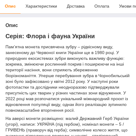
Опис
Характеристики
Доставка
Оплата
Умови п
Опис
Серія: Флора і фауна України
Пам’ятна монета присвячена зубру – рідкісному виду,
занесеному до Червоної книги України ще в 1980 році. У
природних екосистемах зубри виконують важливу функцію:
зокрема, змінюючи рослинний покрив і поширюючи на інші
території насіння, вони сприяють збереженню
біорізноманіття. Уперше перебування зубра в Чорнобильській
зоні було зафіксовано у квітні 2012 року. У наступні роки
фотопастки та дослідники неодноразово підтверджували
присутність цих тварин у різних частинах зони відчуження. У
2022 році мав розпочатися унікальний міжнародний проєкт із
відновлення популяції виду, однак його реалізацію зупинило
повномасштабне вторгнення росії.
На аверсі монети розміщено: малий Державний Герб України
(угорі), написи: УКРАЇНА (під гербом), номінал монети – 5 /
ГРИВЕНЬ (праворуч від герба); символічне колесо життя, що
знаменує відродження природи: у центрі – стилізований