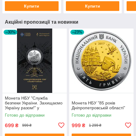
Відр
Купити
Купити
Акційні пропозиції та новинки
–30%
–23%
Монета НБУ "Служба
безпеки України. Захищаємо
Монета НБУ "85 років
Україну разом!" у
Дніпропетровській області"
сувенірному пакованні
Готово до відправки
Готово до відправки
699
999
₴
₴
999 ₴
1 299 ₴