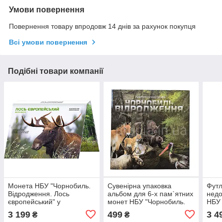
Умови повернення
Повернення товару впродовж 14 днів за рахунок покупця
Всі умови повернення
Подібні товари компанії
Монета НБУ "Чорнобиль.
Сувенірна упаковка
Футл
Відродження. Лось
альбом для 6-х пам`ятних
недо
європейський" у
монет НБУ "Чорнобиль.
НБУ 
сувенірному пакованні
Відродження."
діам
3 199
499
3 4
₴
₴
капс