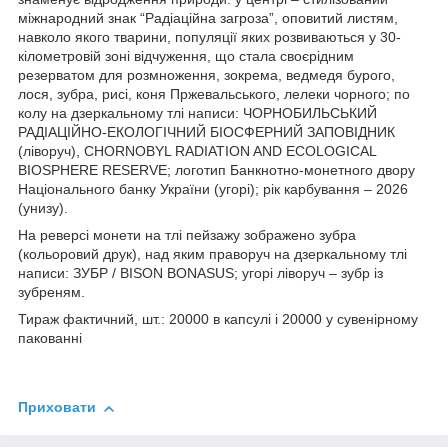
міжнародний знак “Радіаційна загроза”, оповитий листям,
навколо якого тварини, популяції яких розвиваються у 30-
кілометровій зоні відчуження, що стала своєрідним
резерватом для розмноження, зокрема, ведмедя бурого,
лося, зубра, рисі, коня Пржевальського, лелеки чорного; по
колу на дзеркальному тлі написи: ЧОРНОБИЛЬСЬКИЙ
РАДІАЦІЙНО-ЕКОЛОГІЧНИЙ БІОСФЕРНИЙ ЗАПОВІДНИК
(ліворуч), CHORNOBYL RADIATION AND ECOLOGICAL
BIOSPHERE RESERVE; логотип Банкнотно-монетного двору
Національного банку України (угорі); рік карбування – 2026
(унизу).
На реверсі монети на тлі пейзажу зображено зубра
(кольоровий друк), над яким праворуч на дзеркальному тлі
написи: ЗУБР / BISON BONASUS; угорі ліворуч – зубр із
зубреням.
Тираж фактичний, шт.: 20000 в капсулі і 20000 у сувенірному
пакованні
Приховати