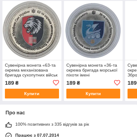
Сувенірна монета «63-та
Сувенірна монета «36-та
Суве
окрема механізована
окрема бригада морської
окре
бригада сухопутних військ
піхоти імені
Збро
Збройних Сил України»
контрадмірала Михайла
189
189
189
₴
₴
Білинського»
Купити
Купити
Про нас
100% позитивних з 335 відгуків за рік
Працює з 07.07.2014