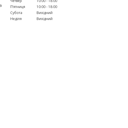
Четвер
10:00
18:00
а
Пʼятниця
10:00
18:00
Субота
Вихідний
Неділя
Вихідний