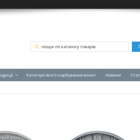
одукції
Категорії якості карбування монет
Новини
Стат