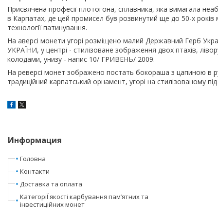
Присвячена професії плотогона, сплавника, яка вимагала неаби
в Карпатах, де цей промисел був розвинутий ще до 50-х рокі
технології патинування.
На аверсі монети угорі розміщено малий Державний Герб Укра
УКРАЇНИ, у центрі - стилізоване зображення двох птахів, ліво
колодами, унизу - напис 10/ ГРИВЕНЬ/ 2009.
На реверсі монет зображено постать бокораша з цапиною в руках
традиційний карпатський орнамент, угорі на стилізованому п
Информация
Головна
Контакти
Доставка та оплата
КатегоріЇ якості карбування пам’ятних та
інвестиційних монет