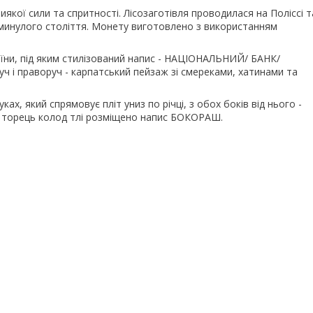
якої сили та спритності. Лісозаготівля проводилася на Поліссі т
в минулого століття. Монету виготовлено з використанням
їни, під яким стилізований напис - НАЦІОНАЛЬНИЙ/ БАНК/
руч і праворуч - карпатський пейзаж зі смереками, хатинами та
, який спрямовує пліт униз по річці, з обох боків від нього -
ід торець колод тлі розміщено напис БОКОРАШ.